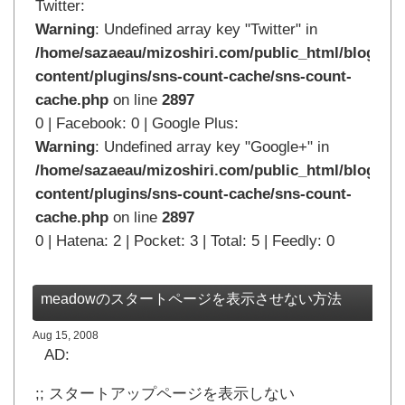
Twitter:
Warning
: Undefined array key "Twitter" in
/home/sazaeau/mizoshiri.com/public_html/blog.mi
content/plugins/sns-count-cache/sns-count-
cache.php
on line
2897
0 | Facebook: 0 | Google Plus:
Warning
: Undefined array key "Google+" in
/home/sazaeau/mizoshiri.com/public_html/blog.mi
content/plugins/sns-count-cache/sns-count-
cache.php
on line
2897
0 | Hatena: 2 | Pocket: 3 | Total: 5 | Feedly: 0
meadowのスタートページを表示させない方法
Aug 15, 2008
AD:
;; スタートアップページを表示しない