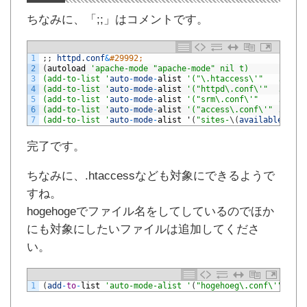
ちなみに、「;;」はコメントです。
1
;
;
httpd
.
conf
&
#29992;
2
(
autoload
'apache-mode "apache-mode" nil t)
3
(add-to-list '
auto
-
mode
-
alist
'("\.htaccess\'"   . apac
4
(add-to-list '
auto
-
mode
-
alist
'("httpd\.conf\'"  . apac
5
(add-to-list '
auto
-
mode
-
alist
'("srm\.conf\'"    . apac
6
(add-to-list '
auto
-
mode
-
alist
'("access\.conf\'" . apac
7
(add-to-list '
auto
-
mode
-
alist
'
(
"sites-
\
(
available
\
|
ena
完了です。
ちなみに、.htaccessなども対象にできるようで
すね。
hogehogeでファイル名をしてしているのでほか
にも対象にしたいファイルは追加してくださ
い。
1
(
add
-
to
-
list
'auto-mode-alist '
(
"hogehoeg\.conf\'"
.
ap