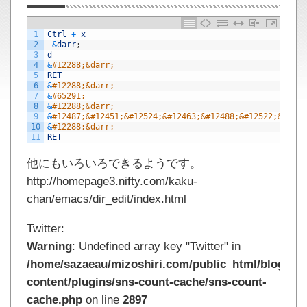
1
Ctrl
+
x
2
&
darr
;
3
d
4
&
#12288;&darr;
5
RET
6
&
#12288;&darr;
7
&
#65291;
8
&
#12288;&darr;
9
&
#12487;&#12451;&#12524;&#12463;&#12488;&#12522;&#2151
10
&
#12288;&darr;
11
RET
他にもいろいろできるようです。
http://homepage3.nifty.com/kaku-
chan/emacs/dir_edit/index.html
Twitter:
Warning
: Undefined array key "Twitter" in
/home/sazaeau/mizoshiri.com/public_html/blog.mi
content/plugins/sns-count-cache/sns-count-
cache.php
on line
2897