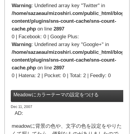
Warning
: Undefined array key "Twitter" in
/home/sazaeau/mizoshiri.com/public_html/blog.mi
content/plugins/sns-count-cache/sns-count-
cache.php
on line
2897
0 | Facebook: 0 | Google Plus:
Warning
: Undefined array key "Google+" in
/home/sazaeau/mizoshiri.com/public_html/blog.mi
content/plugins/sns-count-cache/sns-count-
cache.php
on line
2897
0 | Hatena: 2 | Pocket: 0 | Total: 2 | Feedly: 0
Meadowにカラーテーマの設定をつける
Dec 11, 2007
AD:
meadowに背景の色や、文字の色を設定をやりた
くて探してたら、便利なものがありましたので