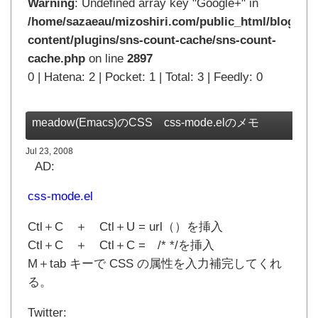
Warning
: Undefined array key "Google+" in
/home/sazaeau/mizoshiri.com/public_html/blog.mi
content/plugins/sns-count-cache/sns-count-
cache.php
on line
2897
0 | Hatena: 2 | Pocket: 1 | Total: 3 | Feedly: 0
meadow(Emacs)のCSS css-mode.elのメモ
Jul 23, 2008
AD:
css-mode.el
Ctl＋C ＋ Ctl＋U = url（）を挿入
Ctl＋C ＋ Ctl＋C = /* */を挿入
M＋tab キーで CSS の属性を入力補完してくれ
る。
Twitter: