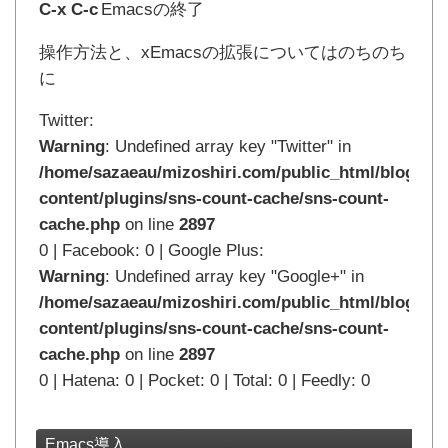
C-x C-c
Emacsの終了
操作方法と、xEmacsの拡張についてはのちのち
に
Twitter:
Warning
: Undefined array key "Twitter" in
/home/sazaeau/mizoshiri.com/public_html/blog.mi
content/plugins/sns-count-cache/sns-count-
cache.php
on line
2897
0 | Facebook: 0 | Google Plus:
Warning
: Undefined array key "Google+" in
/home/sazaeau/mizoshiri.com/public_html/blog.mi
content/plugins/sns-count-cache/sns-count-
cache.php
on line
2897
0 | Hatena: 0 | Pocket: 0 | Total: 0 | Feedly: 0
Emacs導入