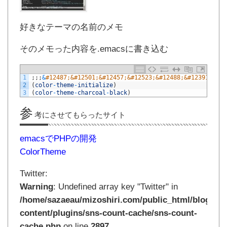
好きなテーマの名前のメモ
そのメモった内容を.emacsに書き込む
1
;
;
;
&
#12487;&#12501;&#12457;&#12523;&#12488;&#12391;&#34
2
(
color
-
theme
-
initialize
)
3
(
color
-
theme
-
charcoal
-
black
)
参
考にさせてもらったサイト
emacsでPHPの開発
ColorTheme
Twitter:
Warning
: Undefined array key "Twitter" in
/home/sazaeau/mizoshiri.com/public_html/blog.mi
content/plugins/sns-count-cache/sns-count-
cache.php
on line
2897