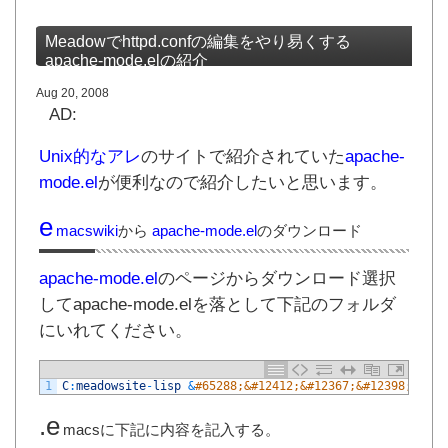
Meadowでhttpd.confの編集をやり易くする
apache-mode.elの紹介
Aug 20, 2008
AD:
Unix的なアレ
のサイトで紹介されていた
apache-
mode.el
が便利なので紹介したいと思います。
e
macswiki
から
apache-mode.el
のダウンロード
apache-mode.el
のページからダウンロード選択
してapache-mode.elを落として下記のフォルダ
にいれてください。
1
C
:
meadowsite
-
lisp
&
#65288;&#12412;&#12367;&#12398;&#298
.e
macsに下記に内容を記入する。