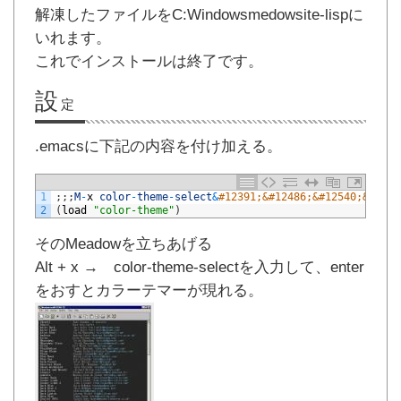
解凍したファイルをC:Windowsmedowsite-lispに
いれます。
これでインストールは終了です。
設
定
.emacsに下記の内容を付け加える。
1
;
;
;
M
-
x
color
-
theme
-
select
&
#12391;&#12486;&#12540;&#1251
2
(
load
"color-theme"
)
そのMeadowを立ちあげる
Alt + x → color-theme-selectを入力して、enter
をおすとカラーテマーが現れる。