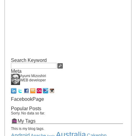
Search Keyword
Meta
Ayumi Mizoshiri
WEB developer
FacebookPage
Popular Posts
Sorry. No data so far.
My Tags
This is my blog tags.
Australia
Android
Apache
Cakephp
Apple