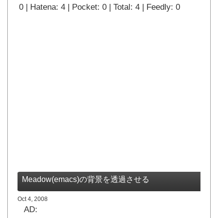
0 | Hatena: 4 | Pocket: 0 | Total: 4 | Feedly: 0
Meadow(emacs)の背景を透過させる
Oct 4, 2008
AD: