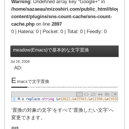
Warning
: Undefined array key "Google+" in
/home/sazaeau/mizoshiri.com/public_html/blog.mi
content/plugins/sns-count-cache/sns-count-
cache.php
on line
2897
0 | Hatena: 0 | Pocket: 0 | Total: 0 | Feedly: 0
meadow(Emacs)で基本的な文字置換
Jul 26, 2008
AD:
E
macsで文字置換
1
M
-
x
replace
-
string
&
#32622;&#25563;&#12398;&#23550;&#35
‘置換の対象の文字’をすべて’置換したい文字’へ
変更できます。