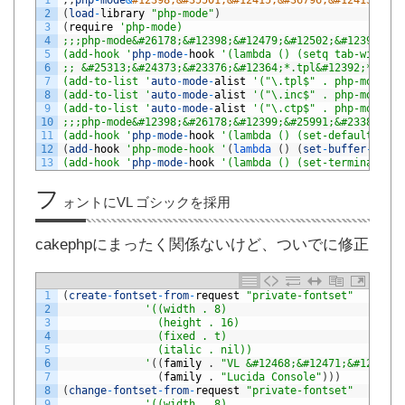
1
;
;
php
-
mode
&
#12398;&#35501;&#12415;&#36796;&#12415;
2
(
load
-
library
"php-mode"
)
3
(
require
'php-mode)
4
;;;php-mode&#26178;&#12398;&#12479;&#12502;&#12398;&#3
5
(add-hook '
php
-
mode
-
hook
'(lambda () (setq tab-width 2
6
;; &#25313;&#24373;&#23376;&#12364;*.tpl&#12392;*.inc&
7
(add-to-list '
auto
-
mode
-
alist
'("\.tpl$" . php-mode))
8
(add-to-list '
auto
-
mode
-
alist
'("\.inc$" . php-mode))
9
(add-to-list '
auto
-
mode
-
alist
'("\.ctp$" . php-mode)) 
10
;;;php-mode&#12398;&#26178;&#12399;&#25991;&#23383;&#1
11
(add-hook '
php
-
mode
-
hook
'(lambda () (set-default-codi
12
(
add
-
hook
'php-mode-hook '
(
lambda
(
)
(
set
-
buffer
-
file
-
13
(add-hook '
php
-
mode
-
hook
'(lambda () (set-terminal-cod
フ
ォントにVL ゴシックを採用
cakephpにまったく関係ないけど、ついでに修正
1
(
create
-
fontset
-
from
-
request
"private-fontset"
2
'((width . 8)
3
		       (height . 16)
4
		       (fixed . t)
5
		       (italic . nil))
6
		     '
(
(
family
.
"VL &#12468;&#12471;&#12483;&
7
(
family
.
"Lucida Console"
)
)
)
8
(
change
-
fontset
-
from
-
request
"private-fontset"
9
'((width . 8)