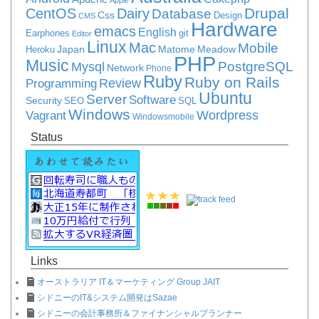
Drupal
CentOS
Dairy
Database
Css
Design
CMS
Hardware
emacs
English
Earphones
git
Editor
Linux
Mac
Mobile
Japan
Matome
Meadow
Heroku
PHP
Music
PostgreSQL
Mysql
Network
Phone
Ruby
Ruby on Rails
Review
Programming
Ubuntu
Server
Software
Security
SEO
SQL
Windows
Vagrant
Wordpress
Windowsmobile
Status
Links
オーストラリア IT＆マーケティング Group JAIT
シドニーのIT&システム開発はSazae
シドニーの会計事務所＆ファイナンシャルプランナー