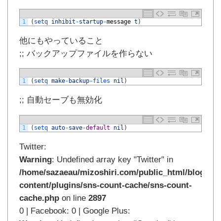
1
(
setq 
inhibit
-
startup
-
message
t
)
他にもやっていること
;; バックアップファイルを作らない
1
(
setq 
make
-
backup
-
files 
nil
)
;; 自動セーブも無効化
1
(
setq 
auto
-
save
-
default
nil
)
Twitter:
Warning
: Undefined array key "Twitter" in
/home/sazaeau/mizoshiri.com/public_html/blog.mi
content/plugins/sns-count-cache/sns-count-
cache.php
on line
2897
0 | Facebook: 0 | Google Plus: