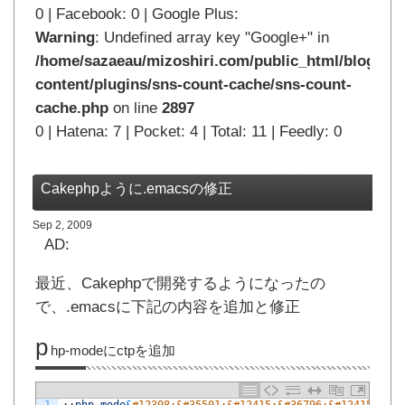
0 | Facebook: 0 | Google Plus:
Warning
: Undefined array key "Google+" in
/home/sazaeau/mizoshiri.com/public_html/blog.mi
content/plugins/sns-count-cache/sns-count-
cache.php
on line
2897
0 | Hatena: 7 | Pocket: 4 | Total: 11 | Feedly: 0
Cakephpように.emacsの修正
Sep 2, 2009
AD:
最近、Cakephpで開発するようになったの
で、.emacsに下記の内容を追加と修正
p
hp-modeにctpを追加