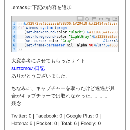
.emacsに下記の内容を追加
1
;
;
;
&
#32972;&#26223;&#38306;&#20418;&#12434;&#35373;&#23
2
(
if
window
-
system
(
progn
3
(
set
-
background
-
color
"Black"
)
&
#12288;&#12288;&#122
4
(
set
-
foreground
-
color
"LightGray"
)
&
#12288;&larr;&#21
5
(
set
-
cursor
-
color
"Gray"
)
&
larr
;
&
#12459
6
(
set
-
frame
-
parameter 
nil
'
alpha
90
)
&
larr
;
&
#36879;&#3
7
)
)
大変参考にさせてもらったサイト
suztomoの日記
ありがとうございました。
ちなみに、キャプチャーを取ったけど透過が具
合がキャプチャーでは取れなかった。。。。
残念
Twitter: 0 | Facebook: 0 | Google Plus: 0 |
Hatena: 6 | Pocket: 0 | Total: 6 | Feedly: 0