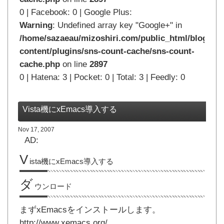
0 | Facebook: 0 | Google Plus:
Warning
: Undefined array key "Google+" in
/home/sazaeau/mizoshiri.com/public_html/blog.mi
content/plugins/sns-count-cache/sns-count-
cache.php
on line
2897
0 | Hatena: 3 | Pocket: 0 | Total: 3 | Feedly: 0
Vista機にxEmacs導入する
Nov 17, 2007
AD:
V
ista機にxEmacs導入する
ダ
ウンロード
まずxEmacsをインストールします。
http://www.xemacs.org/