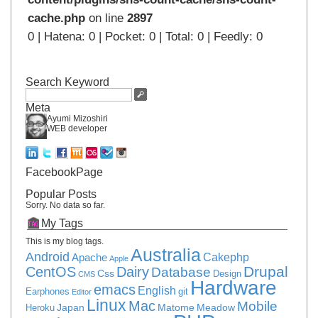
cache.php
on line
2897
0 | Hatena: 0 | Pocket: 0 | Total: 0 | Feedly: 0
Search Keyword
Meta
Ayumi Mizoshiri
WEB developer
FacebookPage
Popular Posts
Sorry. No data so far.
My Tags
This is my blog tags.
Australia
Android
Apache
Cakephp
Apple
Drupal
CentOS
Dairy
Database
Css
Design
CMS
Hardware
emacs
English
Earphones
git
Editor
Linux
Mac
Mobile
Japan
Matome
Meadow
Heroku