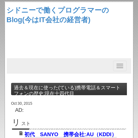
シドニーで働くプログラマーの
Blog(今はIT会社の経営者)
Toggle
navigation
過去＆現在に使った(ている)携帯電話＆スマート
フォンの歴史:現在十四代目
Oct 30, 2015
AD:
リ
スト
初代 SANYO 携帯会社:AU（KDDI）