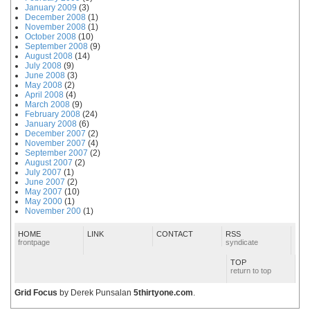
January 2009
(3)
December 2008
(1)
November 2008
(1)
October 2008
(10)
September 2008
(9)
August 2008
(14)
July 2008
(9)
June 2008
(3)
May 2008
(2)
April 2008
(4)
March 2008
(9)
February 2008
(24)
January 2008
(6)
December 2007
(2)
November 2007
(4)
September 2007
(2)
August 2007
(2)
July 2007
(1)
June 2007
(2)
May 2007
(10)
May 2000
(1)
November 200
(1)
HOME
LINK
CONTACT
RSS
frontpage
syndicate
TOP
return to top
Grid Focus
by Derek Punsalan
5thirtyone.com
.