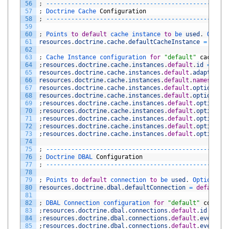
56
;
--
--
--
--
--
--
--
--
--
--
--
--
--
--
--
--
--
--
--
--
--
--
--
--
--
-
57
;
Doctrine 
Cache 
Configuration
58
;
--
--
--
--
--
--
--
--
--
--
--
--
--
--
--
--
--
--
--
--
--
--
--
--
--
-
59
60
;
Points 
to
default
cache 
instance 
to
be 
used
.
Option
61
resources
.
doctrine
.
cache
.
defaultCacheInstance
=
defau
62
63
;
Cache 
Instance 
configuration 
for
"default"
cache
64
;
resources
.
doctrine
.
cache
.
instances
.
default
.
id
=
defa
65
resources
.
doctrine
.
cache
.
instances
.
default
.
adapterCla
66
resources
.
doctrine
.
cache
.
instances
.
default
.
namespace
67
resources
.
doctrine
.
cache
.
instances
.
default
.
options
.
se
68
resources
.
doctrine
.
cache
.
instances
.
default
.
options
.
se
69
;
resources
.
doctrine
.
cache
.
instances
.
default
.
options
.
s
70
;
resources
.
doctrine
.
cache
.
instances
.
default
.
options
.
s
71
;
resources
.
doctrine
.
cache
.
instances
.
default
.
options
.
s
72
;
resources
.
doctrine
.
cache
.
instances
.
default
.
options
.
s
73
;
resources
.
doctrine
.
cache
.
instances
.
default
.
options
.
s
74
75
;
--
--
--
--
--
--
--
--
--
--
--
--
--
--
--
--
--
--
--
--
--
--
--
--
--
-
76
;
Doctrine 
DBAL 
Configuration
77
;
--
--
--
--
--
--
--
--
--
--
--
--
--
--
--
--
--
--
--
--
--
--
--
--
--
-
78
79
;
Points 
to
default
connection 
to
be 
used
.
Optional 
i
80
resources
.
doctrine
.
dbal
.
defaultConnection
=
default
81
82
;
DBAL 
Connection 
configuration 
for
"default"
connect
83
;
resources
.
doctrine
.
dbal
.
connections
.
default
.
id
=
def
84
;
resources
.
doctrine
.
dbal
.
connections
.
default
.
eventMan
85
;
resources
.
doctrine
.
dbal
.
connections
.
default
.
eventSub