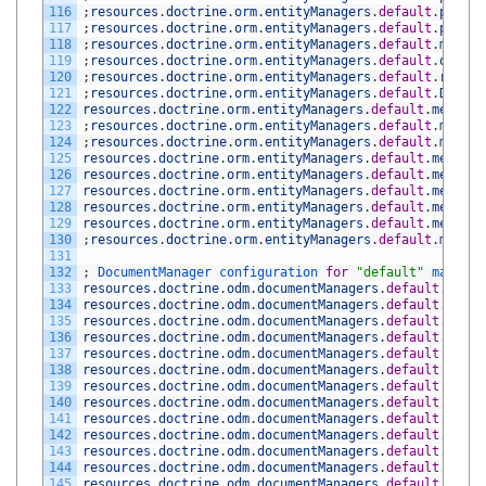
116
;
resources
.
doctrine
.
orm
.
entityManagers
.
default
.
proxy
.
117
;
resources
.
doctrine
.
orm
.
entityManagers
.
default
.
proxy
.
118
;
resources
.
doctrine
.
orm
.
entityManagers
.
default
.
metada
119
;
resources
.
doctrine
.
orm
.
entityManagers
.
default
.
queryC
120
;
resources
.
doctrine
.
orm
.
entityManagers
.
default
.
result
121
;
resources
.
doctrine
.
orm
.
entityManagers
.
default
.
DQLFun
122
resources
.
doctrine
.
orm
.
entityManagers
.
default
.
metadat
123
;
resources
.
doctrine
.
orm
.
entityManagers
.
default
.
metada
124
;
resources
.
doctrine
.
orm
.
entityManagers
.
default
.
metada
125
resources
.
doctrine
.
orm
.
entityManagers
.
default
.
metadat
126
resources
.
doctrine
.
orm
.
entityManagers
.
default
.
metadat
127
resources
.
doctrine
.
orm
.
entityManagers
.
default
.
metadat
128
resources
.
doctrine
.
orm
.
entityManagers
.
default
.
metadat
129
resources
.
doctrine
.
orm
.
entityManagers
.
default
.
metadat
130
;
resources
.
doctrine
.
orm
.
entityManagers
.
default
.
metada
131
132
;
DocumentManager 
configuration 
for
"default"
manager
133
resources
.
doctrine
.
odm
.
documentManagers
.
default
.
docum
134
resources
.
doctrine
.
odm
.
documentManagers
.
default
.
conne
135
resources
.
doctrine
.
odm
.
documentManagers
.
default
.
type
136
resources
.
doctrine
.
odm
.
documentManagers
.
default
.
proxy
137
resources
.
doctrine
.
odm
.
documentManagers
.
default
.
proxy
138
resources
.
doctrine
.
odm
.
documentManagers
.
default
.
proxy
139
resources
.
doctrine
.
odm
.
documentManagers
.
default
.
hydra
140
resources
.
doctrine
.
odm
.
documentManagers
.
default
.
hydra
141
resources
.
doctrine
.
odm
.
documentManagers
.
default
.
metad
142
resources
.
doctrine
.
odm
.
documentManagers
.
default
.
metad
143
resources
.
doctrine
.
odm
.
documentManagers
.
default
.
metad
144
resources
.
doctrine
.
odm
.
documentManagers
.
default
.
metad
145
resources
.
doctrine
.
odm
.
documentManagers
.
default
.
metad