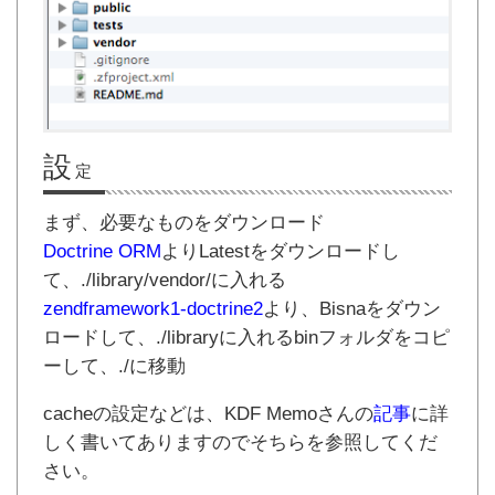
設
定
まず、必要なものをダウンロード
Doctrine ORM
よりLatestをダウンロードし
て、./library/vendor/に入れる
zendframework1-doctrine2
より、Bisnaをダウン
ロードして、./libraryに入れるbinフォルダをコピ
ーして、./に移動
cacheの設定などは、KDF Memoさんの
記事
に詳
しく書いてありますのでそちらを参照してくだ
さい。