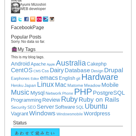
Ayumi Mizoshiri
WEB developer
FacebookPage
Popular Posts
Sorry. No data so far.
My Tags
This is my blog tags.
Australia
Android
Apache
Cakephp
Apple
Drupal
CentOS
Dairy
Database
Css
Design
CMS
Hardware
emacs
English
Earphones
git
Editor
Linux
Mac
Mobile
Japan
Matome
Meadow
Heroku
PHP
Music
PostgreSQL
Mysql
Network
Phone
Ruby
Ruby on Rails
Review
Programming
Ubuntu
Server
Software
Security
SEO
SQL
Windows
Vagrant
Wordpress
Windowsmobile
Status