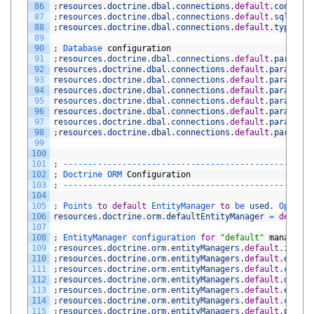
86
;
resources
.
doctrine
.
dbal
.
connections
.
default
.
configur
87
;
resources
.
doctrine
.
dbal
.
connections
.
default
.
sqlLogge
88
;
resources
.
doctrine
.
dbal
.
connections
.
default
.
types
.
my
89
90
;
Database 
configuration
91
;
resources
.
doctrine
.
dbal
.
connections
.
default
.
paramete
92
resources
.
doctrine
.
dbal
.
connections
.
default
.
parameter
93
resources
.
doctrine
.
dbal
.
connections
.
default
.
parameter
94
resources
.
doctrine
.
dbal
.
connections
.
default
.
parameter
95
resources
.
doctrine
.
dbal
.
connections
.
default
.
parameter
96
resources
.
doctrine
.
dbal
.
connections
.
default
.
parameter
97
resources
.
doctrine
.
dbal
.
connections
.
default
.
parameter
98
;
resources
.
doctrine
.
dbal
.
connections
.
default
.
paramete
99
100
101
;
--
--
--
--
--
--
--
--
--
--
--
--
--
--
--
--
--
--
--
--
--
--
--
--
--
-
102
;
Doctrine 
ORM 
Configuration
103
;
--
--
--
--
--
--
--
--
--
--
--
--
--
--
--
--
--
--
--
--
--
--
--
--
--
-
104
105
;
Points 
to
default
EntityManager 
to
be 
used
.
Optiona
106
resources
.
doctrine
.
orm
.
defaultEntityManager
=
default
107
108
;
EntityManager 
configuration 
for
"default"
manager
109
;
resources
.
doctrine
.
orm
.
entityManagers
.
default
.
id
=
d
110
;
resources
.
doctrine
.
orm
.
entityManagers
.
default
.
entity
111
;
resources
.
doctrine
.
orm
.
entityManagers
.
default
.
config
112
;
resources
.
doctrine
.
orm
.
entityManagers
.
default
.
defaul
113
;
resources
.
doctrine
.
orm
.
entityManagers
.
default
.
entity
114
;
resources
.
doctrine
.
orm
.
entityManagers
.
default
.
connec
115
;
resources
.
doctrine
.
orm
.
entityManagers
.
default
.
proxy
.