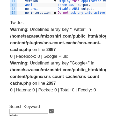
11
--
version
-
V
Display 
this
application 
version
12
--
ansi              
Force 
ANSI 
output
.
13
--
no
-
ansi           
Disable 
ANSI 
output
.
14
--
no
-
interaction
-
n
Do
not
ask 
any 
interactive 
quest
Twitter:
Warning
: Undefined array key "Twitter" in
/home/sazaeau/mizoshiri.com/public_html/blog.mi
content/plugins/sns-count-cache/sns-count-
cache.php
on line
2897
0 | Facebook: 0 | Google Plus:
Warning
: Undefined array key "Google+" in
/home/sazaeau/mizoshiri.com/public_html/blog.mi
content/plugins/sns-count-cache/sns-count-
cache.php
on line
2897
0 | Hatena: 0 | Pocket: 0 | Total: 0 | Feedly: 0
Search Keyword
Meta