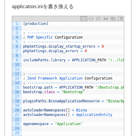
application.iniを書き換える
1
[
production
]
2
3
;
--
--
--
--
--
--
--
--
--
--
--
--
--
4
;
PHP 
Specific 
Configuration
5
;
--
--
--
--
--
--
--
--
--
--
--
--
--
6
phpSettings
.
display_startup_errors
=
0
7
phpSettings
.
display_errors
=
0
8
9
includePaths
.
library
=
APPLICATION
_
PATH
"/../library"
10
11
12
;
--
--
--
--
--
--
--
--
--
--
--
--
--
--
--
--
--
--
--
--
13
;
Zend 
Framework 
Application 
Configuration
14
;
--
--
--
--
--
--
--
--
--
--
--
--
--
--
--
--
--
--
--
--
15
bootstrap
.
path
=
APPLICATION
_
PATH
"/Bootstrap.php"
16
bootstrap
.
class
=
"Bootstrap"
17
18
pluginPaths
.
BisnaApplicationResource
=
"Bisna/Applica
19
20
autoloaderNamespaces
[
]
=
Bisna
21
autoloaderNamespaces
[
]
=
ApplicationEntity
22
23
appnamespace
=
"Application"
24
25