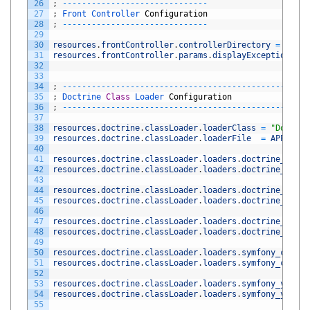
26
;
--
--
--
--
--
--
--
--
--
--
--
--
--
--
--
27
;
Front 
Controller 
Configuration
28
;
--
--
--
--
--
--
--
--
--
--
--
--
--
--
--
29
30
resources
.
frontController
.
controllerDirectory
=
APPLI
31
resources
.
frontController
.
params
.
displayExceptions
=
32
33
34
;
--
--
--
--
--
--
--
--
--
--
--
--
--
--
--
--
--
--
--
--
--
--
--
--
--
-
35
;
Doctrine 
Class
Loader 
Configuration
36
;
--
--
--
--
--
--
--
--
--
--
--
--
--
--
--
--
--
--
--
--
--
--
--
--
--
-
37
38
resources
.
doctrine
.
classLoader
.
loaderClass
=
"Doctrin
39
resources
.
doctrine
.
classLoader
.
loaderFile
=
APPLICAT
40
41
resources
.
doctrine
.
classLoader
.
loaders
.
doctrine_commo
42
resources
.
doctrine
.
classLoader
.
loaders
.
doctrine_commo
43
44
resources
.
doctrine
.
classLoader
.
loaders
.
doctrine_dbal
.
45
resources
.
doctrine
.
classLoader
.
loaders
.
doctrine_dbal
.
46
47
resources
.
doctrine
.
classLoader
.
loaders
.
doctrine_orm
.
n
48
resources
.
doctrine
.
classLoader
.
loaders
.
doctrine_orm
.
i
49
50
resources
.
doctrine
.
classLoader
.
loaders
.
symfony_consol
51
resources
.
doctrine
.
classLoader
.
loaders
.
symfony_consol
52
53
resources
.
doctrine
.
classLoader
.
loaders
.
symfony_yaml
.
n
54
resources
.
doctrine
.
classLoader
.
loaders
.
symfony_yaml
.
i
55