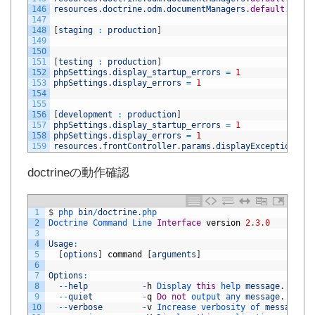
146
resources
.
doctrine
.
odm
.
documentManagers
.
default
.
metad
147
148
[
staging
:
production
]
149
150
151
[
testing
:
production
]
152
phpSettings
.
display_startup_errors
=
1
153
phpSettings
.
display_errors
=
1
154
155
156
[
development
:
production
]
157
phpSettings
.
display_startup_errors
=
1
158
phpSettings
.
display_errors
=
1
159
resources
.
frontController
.
params
.
displayExceptions
=
doctrineの動作確認
1
$
php 
bin
/
doctrine
.
php
2
Doctrine 
Command 
Line 
Interface
version
2.3.0
3
4
Usage
:
5
[
options
]
command
[
arguments
]
6
7
Options
:
8
--
help
-
h
Display 
this
help 
message
.
9
--
quiet
-
q
Do
not
output 
any 
message
.
10
--
verbose
-
v
Increase 
verbosity 
of 
messages
.