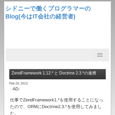
シドニーで働くプログラマーの
Blog(今はIT会社の経営者)
Toggle
navigation
ZendFramework 1.12.* と Doctrine 2.3.*の連携
Feb 24, 2013
AD:
仕事でZendFramework1.*を使用することになっ
たので、ORMにDoctrine2.3.*を使用してみまし
た。