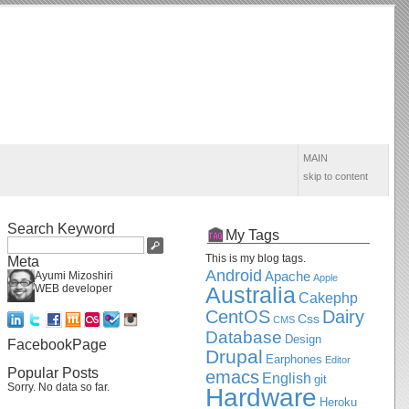
MAIN
skip to content
Search Keyword
My Tags
This is my blog tags.
Meta
Android
Apache
Ayumi Mizoshiri
Apple
WEB developer
Australia
Cakephp
CentOS
Dairy
Css
CMS
Database
Design
FacebookPage
Drupal
Earphones
Editor
Popular Posts
emacs
English
git
Sorry. No data so far.
Hardware
Heroku