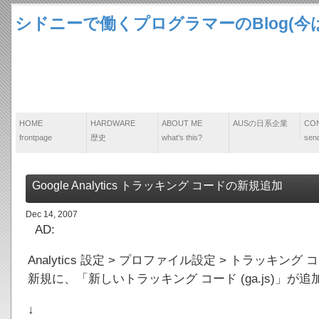
シドニーで働くプログラマーのBlog(今は
HOME
HARDWARE
ABOUT ME
AUSの日系企業
CO
frontpage
歴史
what's this?
send
Google Analytics トラッキング コードの新規追加
Dec 14, 2007
AD:
Analytics 設定 > プロファイル設定 > トラッキング
新規に、「新しいトラッキング コード (ga.js)」が
↓