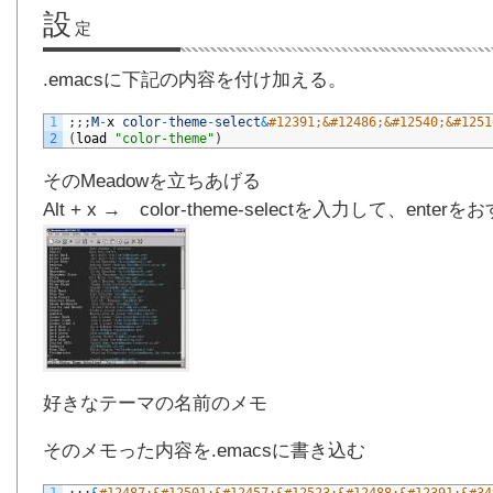
設
定
.emacsに下記の内容を付け加える。
1
;
;
;
M
-
x
color
-
theme
-
select
&
#12391;&#12486;&#12540;&#1251
2
(
load
"color-theme"
)
そのMeadowを立ちあげる
Alt + x → color-theme-selectを入力して、e
好きなテーマの名前のメモ
そのメモった内容を.emacsに書き込む
1
;
;
;
&
#12487;&#12501;&#12457;&#12523;&#12488;&#12391;&#34