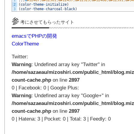
2
(
color
-
theme
-
initialize
)
3
(
color
-
theme
-
charcoal
-
black
)
参
考にさせてもらったサイト
emacsでPHPの開発
ColorTheme
Twitter:
Warning
: Undefined array key "Twitter" in
/home/sazaeau/mizoshiri.com/public_html/blog.miz
count-cache.php
on line
2897
0 | Facebook: 0 | Google Plus:
Warning
: Undefined array key "Google+" in
/home/sazaeau/mizoshiri.com/public_html/blog.miz
count-cache.php
on line
2897
0 | Hatena: 3 | Pocket: 0 | Total: 3 | Feedly: 0