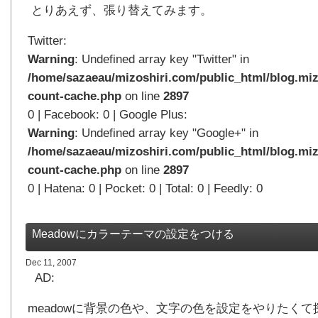
とりあえず、張り替えてみます。
Twitter:
Warning
: Undefined array key "Twitter" in
/home/sazaeau/mizoshiri.com/public_html/blog.miz
count-cache.php
on line
2897
0 | Facebook: 0 | Google Plus:
Warning
: Undefined array key "Google+" in
/home/sazaeau/mizoshiri.com/public_html/blog.miz
count-cache.php
on line
2897
0 | Hatena: 0 | Pocket: 0 | Total: 0 | Feedly: 0
Meadowにカラーテーマの設定をつける
Dec 11, 2007
AD:
meadowに背景の色や、文字の色を設定をやりたく