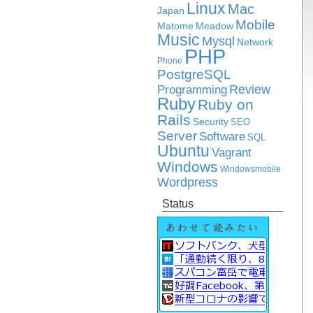
Linux
Mac
Japan
Mobile
Matome
Meadow
Music
Mysql
Network
PHP
Phone
PostgreSQL
Review
Programming
Ruby
Ruby on
Rails
Security
SEO
Server
Software
SQL
Ubuntu
Vagrant
Windows
Windowsmobile
Wordpress
Status