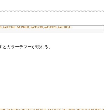
0;&#12398;&#19968;&#35239;&#34920;&#31034;
nterをおすとカラーテマーが現れる。
920;&#31034;&#12373;&#12428;&#12427;&#12459;&#12521;&#12540;&#12