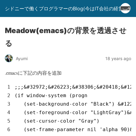
シドニーで働くプログラマーのBlog(今はIT会社の経営者)
Meadow(emacs)の背景を透過させ
る
Ayumi
18 years ago
.emacsに下記の内容を追加
1
;
;
;
&
#32972;&#26223;&#38306;&#20418;&#124
2
(
if
window
-
system
(
progn
3
(
set
-
background
-
color
"Black"
)
&
#1228
4
(
set
-
foreground
-
color
"LightGray"
)
&
#1
5
(
set
-
cursor
-
color
"Gray"
)
6
(
set
-
frame
-
parameter 
nil
'
alpha
90
)
&
l