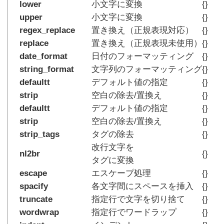
lower
小文字に変換
{}
upper
小文字に変換
{}
regex_replace
置き換え（正規表現対応）
{}
replace
置き換え（正規表現未使用）
{}
date_format
日付のフォーマッティング
{}
string_format
文字列のフォーマッティング
{}
defaultt
デフォルト値の指定
{}
strip
空白の除去/置換え
{}
defaultt
デフォルト値の指定
{}
strip
空白の除去/置換え
{}
strip_tags
タグの除去
{}
改行文字を
nl2br
{}
タグに変換
escape
エスケープ処理
{}
spacify
各文字間にスペースを挿入
{}
truncate
指定行で文字を切り捨て
{}
wordwrap
指定行でワードラップ
{}