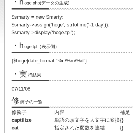
・h
oge.php(データの生成)
$smarty = new Smarty;
$smarty->assign(‘hoge’, strtotime(‘-1 day’));
$smarty->display(‘hoge.tpl’);
・h
oge.tpl（表示側）
{$hoge|date_format:”%c/%m/%d”}
・実
行結果
07/11/08
修
飾子の一覧
修飾子
内容
補足
captilize
単語の頭文字を大文字に変換
{}
cat
指定された変数を連結
{}