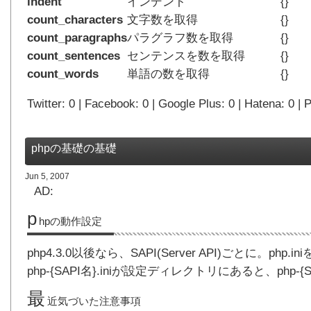
indent
インデント
{}
count_characters
文字数を取得
{}
count_paragraphs
パラグラフ数を取得
{}
count_sentences
センテンスを数を取得
{}
count_words
単語の数を取得
{}
Twitter: 0 | Facebook: 0 | Google Plus: 0 | Hatena: 0 | P
phpの基礎の基礎
Jun 5, 2007
AD:
p
hpの動作設定
php4.3.0以後なら、SAPI(Server API)ごとに。ph
php-{SAPI名}.iniが設定ディレクトリにあると、php
最
近気づいた注意事項