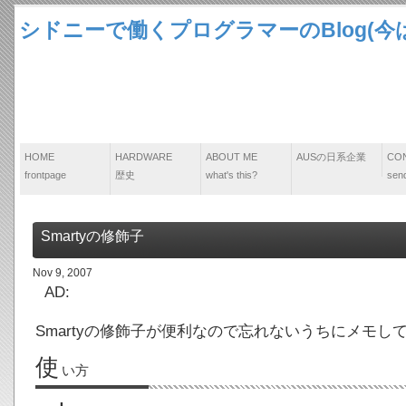
シドニーで働くプログラマーのBlog(今は
HOME
HARDWARE
ABOUT ME
AUSの日系企業
CO
frontpage
歴史
what's this?
send
Smartyの修飾子
Nov 9, 2007
AD:
Smartyの修飾子が便利なので忘れないうちにメモし
使
い方