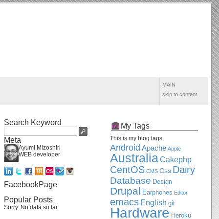
MAIN
skip to content
Search Keyword
My Tags
This is my blog tags.
Meta
Android
Apache
Ayumi Mizoshiri
Apple
WEB developer
Australia
Cakephp
CentOS
Dairy
Css
CMS
Database
Design
FacebookPage
Drupal
Earphones
Editor
Popular Posts
emacs
English
git
Sorry. No data so far.
Hardware
Heroku