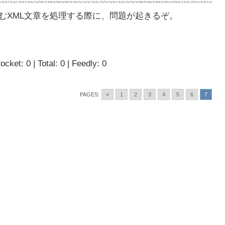
を含むXML文章を処理する際に、問題が起きるぞ。
ocket: 0 | Total: 0 | Feedly: 0
PAGES:
«
1
2
3
4
5
6
7