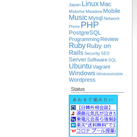
Linux
Mac
Japan
Mobile
Matome
Meadow
Music
Mysql
Network
PHP
Phone
PostgreSQL
Review
Programming
Ruby
Ruby on
Rails
Security
SEO
Server
Software
SQL
Ubuntu
Vagrant
Windows
Windowsmobile
Wordpress
Status