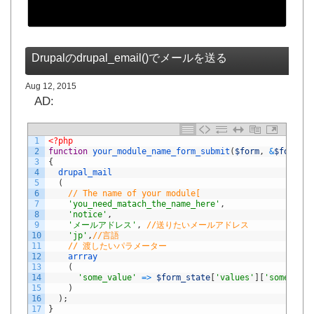
Drupalのdrupal_email()でメールを送る
Aug 12, 2015
AD:
1
<?php
2
function
your_module_name_form_submit
(
$form
,
&
$form_st
3
{
4
drupal_mail
5
(
6
// The name of your module[
7
'you_need_matach_the_name_here'
,
8
'notice'
,
9
'メールアドレス'
,
//送りたいメールアドレス
10
'jp'
,
//言語
11
// 渡したいパラメーター
12
arrray
13
(
14
'some_value'
=
>
$form_state
[
'values'
]
[
'some_valu
15
)
16
)
;
17
}