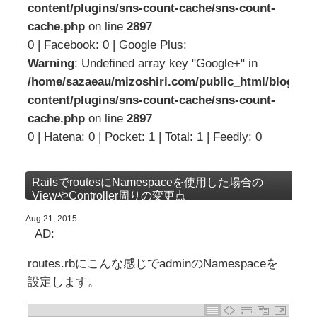
content/plugins/sns-count-cache/sns-count-
cache.php
on line
2897
0 | Facebook: 0 | Google Plus:
Warning
: Undefined array key "Google+" in
/home/sazaeau/mizoshiri.com/public_html/blog.mi
content/plugins/sns-count-cache/sns-count-
cache.php
on line
2897
0 | Hatena: 0 | Pocket: 1 | Total: 1 | Feedly: 0
RailsでroutesにNamespaceを使用した場合の
ViewやController周りの変更点
Aug 21, 2015
AD:
routes.rbにこんな感じでadminのNamespaceを
設定します。