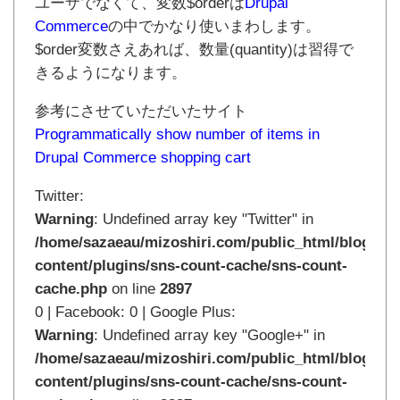
ユーザでなくて、変数$orderは
Drupal
Commerce
の中でかなり使いまわします。
$order変数さえあれば、数量(quantity)は習得で
きるようになります。
参考にさせていただいたサイト
Programmatically show number of items in
Drupal Commerce shopping cart
Twitter:
Warning
: Undefined array key "Twitter" in
/home/sazaeau/mizoshiri.com/public_html/blog.mi
content/plugins/sns-count-cache/sns-count-
cache.php
on line
2897
0 | Facebook: 0 | Google Plus:
Warning
: Undefined array key "Google+" in
/home/sazaeau/mizoshiri.com/public_html/blog.mi
content/plugins/sns-count-cache/sns-count-