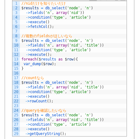
1
//nidだけを知りたいだけ
2
$
results
=
db_select
(
'node'
,
'n'
)
3
->
fields
(
'n'
,
array
(
'nid'
)
)
4
->
condition
(
'type'
,
'article'
)
5
->
execute
(
)
6
->
fetchCol
(
)
;
7
8
//複数のfieldsがほしいなら
9
$
results
=
db_select
(
'node'
,
'n'
)
10
->
fields
(
'n'
,
array
(
'nid'
,
'title'
)
)
11
->
condition
(
'type'
,
'article'
)
12
->
execute
(
)
;
13
foreach
(
$
results 
as
$
row
)
{
14
var_dump
(
$
row
)
;
15
}
16
17
//countなら
18
$
results
=
db_select
(
'node'
,
'n'
)
19
->
fields
(
'n'
,
array
(
'nid'
,
'title'
)
)
20
->
condition
(
'type'
,
'article'
)
21
->
execute
(
)
22
->
rowCount
(
)
;
23
24
//queryを確認したいなら
25
$
results
=
db_select
(
'node'
,
'n'
)
26
->
fields
(
'n'
,
array
(
'nid'
,
'title'
)
)
27
->
condition
(
'type'
,
'article'
)
28
->
execute
(
)
29
->
getQueryString
(
)
;