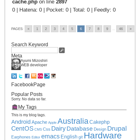
cache.php
on line
2897
0 | Hatena: 0 | Pocket: 0 | Total: 0 | Feedly: 0
PAGES:
«
1
2
3
4
5
6
7
8
9
...
46
»
Search Keyword
Meta
Ayumi Mizoshiri
WEB developer
FacebookPage
Popular Posts
Sorry. No data so far.
My Tags
This is my blog tags.
Australia
Android
Apache
Cakephp
Apple
Drupal
CentOS
Dairy
Database
Css
Design
CMS
Hardware
emacs
English
Earphones
git
Editor