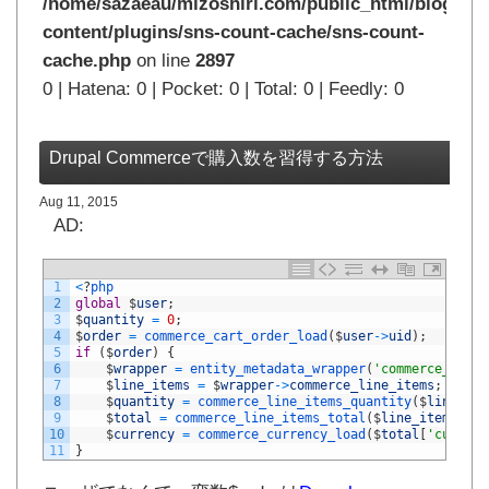
/home/sazaeau/mizoshiri.com/public_html/blog.mi
content/plugins/sns-count-cache/sns-count-
cache.php
on line
2897
0 | Hatena: 0 | Pocket: 0 | Total: 0 | Feedly: 0
Drupal Commerceで購入数を習得する方法
Aug 11, 2015
AD:
1
<
?
php
2
global
$
user
;
3
$
quantity
=
0
;
4
$
order
=
commerce_cart_order_load
(
$
user
->
uid
)
;
5
if
(
$
order
)
{
6
$
wrapper
=
entity_metadata_wrapper
(
'commerce_order
7
$
line_items
=
$
wrapper
->
commerce_line_items
;
8
$
quantity
=
commerce_line_items_quantity
(
$
line_ite
9
$
total
=
commerce_line_items_total
(
$
line_items
)
;
10
$
currency
=
commerce_currency_load
(
$
total
[
'currenc
11
}