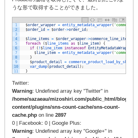
うな形で取得することができました。
1
$
order_wrapper
=
entity_metadata_wrapper
(
'commerce_o
2
$
order_id
=
$
order
->
order_id
;
3
4
$
line_items
=
$
order_wrapper
->
commerce_line_items
;
5
foreach
(
$
line_items 
as
$
line_item
)
{
6
if
(
!
$
line_item 
instanceof
EntityMetadataWrapper
)
7
$
line_item
=
entity_metadata_wrapper
(
'commerce_l
8
}
9
$
product_detail
=
commerce_product_load_by_sku
(
$
li
10
var_dump
(
product_detail
)
;
11
}
Twitter:
Warning
: Undefined array key "Twitter" in
/home/sazaeau/mizoshiri.com/public_html/blog.mi
content/plugins/sns-count-cache/sns-count-
cache.php
on line
2897
0 | Facebook: 0 | Google Plus:
Warning
: Undefined array key "Google+" in