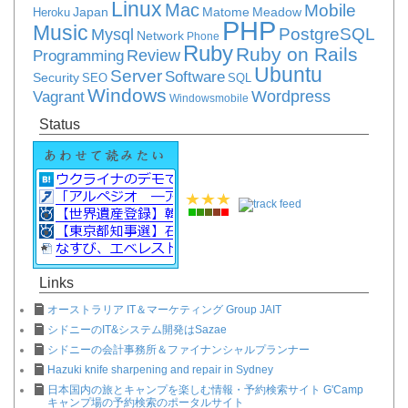
Linux
Mac
Mobile
Japan
Matome
Meadow
Heroku
PHP
Music
PostgreSQL
Mysql
Network
Phone
Ruby
Ruby on Rails
Review
Programming
Ubuntu
Server
Software
Security
SEO
SQL
Windows
Vagrant
Wordpress
Windowsmobile
Status
Links
オーストラリア IT＆マーケティング Group JAIT
シドニーのIT&システム開発はSazae
シドニーの会計事務所＆ファイナンシャルプランナー
Hazuki knife sharpening and repair in Sydney
日本国内の旅とキャンプを楽しむ情報・予約検索サイト G'Camp
キャンプ場の予約検索のポータルサイト