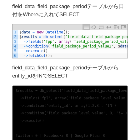
field_data_field_package_periodテーブルから日
付をWhereに入れてSELECT
1
$
date
=
new
DateTime
(
)
;
2
$
results
=
db_select
(
'field_data_field_package_period'
,
3
->
fields
(
'fpp'
,
array
(
'field_package_period_value2'
)
)
4
->
condition
(
'field_package_period_value2'
,
$
date
->
for
5
->
execute
(
)
6
->
fetchCol
(
)
;
field_data_field_package_periodテーブルから
entity_idをINでSELECT
$results = db_select('field_data_field_package_level', '
  ->fields('fpl', array('field_package_level_value'))
  ->condition('entity_id', array(1,2,3), 'IN')
  ->condition('field_package_level_value', 0, '!=')
  ->execute()
