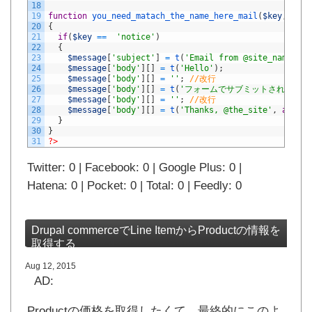
18
19
function
you_need_matach_the_name_here_mail
(
$key
,
&
$me
20
{
21
if
(
$key
==
'notice'
)
22
{
23
$message
[
'subject'
]
=
t
(
'Email from @site_name'
,
a
24
$message
[
'body'
]
[
]
=
t
(
'Hello'
)
;
25
$message
[
'body'
]
[
]
=
''
;
//改行
26
$message
[
'body'
]
[
]
=
t
(
'フォームでサブミットされた内容はこ
27
$message
[
'body'
]
[
]
=
''
;
//改行
28
$message
[
'body'
]
[
]
=
t
(
'Thanks, @the_site'
,
array
(
29
}
30
}
31
?>
Twitter: 0 | Facebook: 0 | Google Plus: 0 |
Hatena: 0 | Pocket: 0 | Total: 0 | Feedly: 0
Drupal commerceでLine ItemからProductの情報を
取得する
Aug 12, 2015
AD:
Productの価格を取得したくて、最終的にこのよ