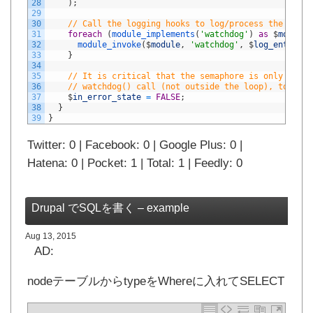
28
)
;
29
30
// Call the logging hooks to log/process the messa
31
foreach
(
module_implements
(
'watchdog'
)
as
$
module
)
32
module_invoke
(
$
module
,
'watchdog'
,
$
log_entry
)
;
33
}
34
35
// It is critical that the semaphore is only clear
36
// watchdog() call (not outside the loop), to prev
37
$
in_error_state
=
FALSE
;
38
}
39
}
Twitter: 0 | Facebook: 0 | Google Plus: 0 |
Hatena: 0 | Pocket: 1 | Total: 1 | Feedly: 0
Drupal でSQLを書く – example
Aug 13, 2015
AD:
nodeテーブルからtypeをWhereに入れてSELECT