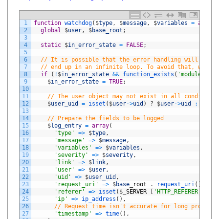
1
function
watchdog
(
$
type
,
$
message
,
$
variables
=
array
(
2
global
$
user
,
$
base_root
;
3
4
static
$
in_error_state
=
FALSE
;
5
6
// It is possible that the error handling will itsel
7
// end up in an infinite loop. To avoid that, we imp
8
if
(
!
$
in_error_state
&&
function_exists
(
'module_impl
9
$
in_error_state
=
TRUE
;
10
11
// The user object may not exist in all conditions
12
$
user_uid
=
isset
(
$
user
->
uid
)
?
$
user
->
uid
:
0
;
13
14
// Prepare the fields to be logged
15
$
log_entry
=
array
(
16
'type'
=
>
$
type
,
17
'message'
=
>
$
message
,
18
'variables'
=
>
$
variables
,
19
'severity'
=
>
$
severity
,
20
'link'
=
>
$
link
,
21
'user'
=
>
$
user
,
22
'uid'
=
>
$
user_uid
,
23
'request_uri'
=
>
$
base
_
root
.
request_uri
(
)
,
24
'referer'
=
>
isset
(
$
_SERVER
[
'HTTP_REFERER'
]
)
?
25
'ip'
=
>
ip_address
(
)
,
26
// Request time isn't accurate for long processe
27
'timestamp'
=
>
time
(
)
,