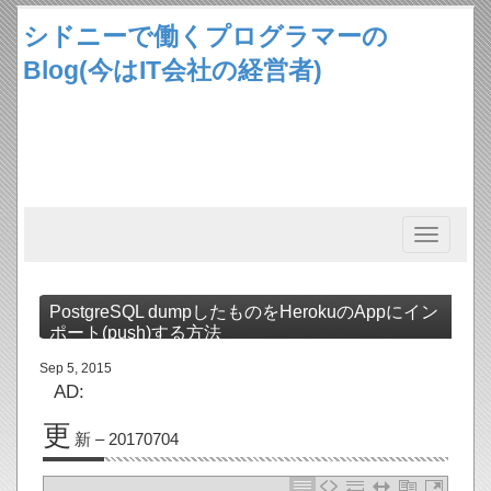
シドニーで働くプログラマーの
Blog(今はIT会社の経営者)
Toggle
navigation
PostgreSQL dumpしたものをHerokuのAppにイン
ポート(push)する方法
Sep 5, 2015
AD:
更
新 – 20170704