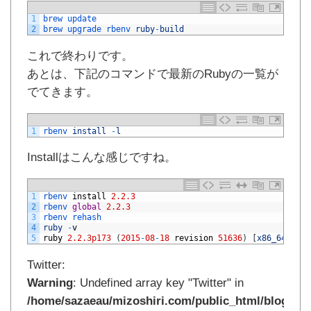
1
brew 
update
2
brew 
upgrade 
rbenv 
ruby
-
build
これで終わりです。
あとは、下記のコマンドで最新のRubyの一覧が
でてきます。
1
rbenv 
install
-
l
Installはこんな感じですね。
1
rbenv 
install
2.2.3
2
rbenv 
global
2.2.3
3
rbenv 
rehash
4
ruby
-
v
5
ruby
2.2.3p173
(
2015
-
08
-
18
revision
51636
)
[
x86_64
-
darw
Twitter:
Warning
: Undefined array key "Twitter" in
/home/sazaeau/mizoshiri.com/public_html/blog.mi