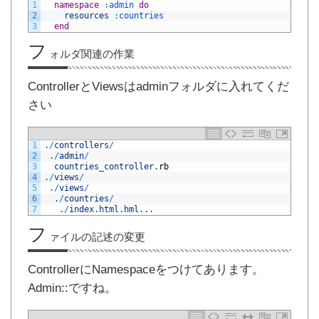
1
namespace
:
admin 
do
2
resources
:
countries
3
end
フ
ォルダ関連の作業
ControllerとViewsはadminフォルダに入れてくだ
さい
1
.
/
controllers
/
2
.
/
admin
/
3
countries_controller
.
rb
4
.
/
views
/
5
.
/
views
/
6
.
/
countries
/
7
.
/
index
.
html
.
hml
.
.
.
フ
ァイルの記述の変更
ControllerにNamespaceをつけてあります。
Admin::ですね。