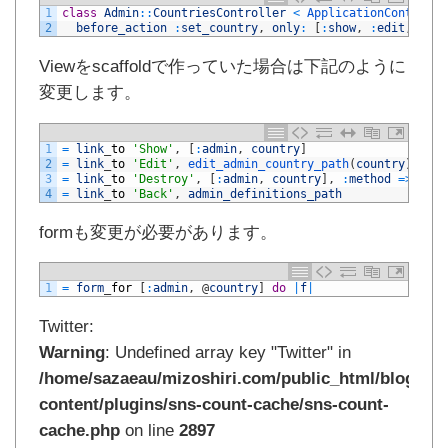
1
class
Admin
::
CountriesController
<
ApplicationControlle
2
before_action
:
set_country
,
only
:
[
:
show
,
:
edit
,
:
upd
Viewをscaffoldで作っていた場合は下記のように
変更します。
1
=
link
_
to
'Show'
,
[
:
admin
,
country
]
2
=
link
_
to
'Edit'
,
edit_admin_country_path
(
country
)
3
=
link
_
to
'Destroy'
,
[
:
admin
,
country
]
,
:
method
=
>
:
del
4
=
link
_
to
'Back'
,
admin_definitions_path
formも変更が必要があります。
1
=
form
_
for
[
:
admin
,
@
country
]
do
|
f
|
Twitter:
Warning
: Undefined array key "Twitter" in
/home/sazaeau/mizoshiri.com/public_html/blog.mi
content/plugins/sns-count-cache/sns-count-
cache.php
on line
2897