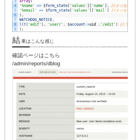
3
array
(
4
'%name'
=
>
$
form_state
[
'values'
]
[
'name'
]
,
//メッセージに
5
'%email'
=
>
$
form_state
[
'values'
]
[
'mail'
]
//メッセージに
6
)
,
7
WATCHDOG_NOTICE
,
8
l
(
t
(
'edit'
)
,
'user/'
.
$
account
->
uid
.
'/edit'
)
// 実行
9
)
;
結
果はこんな感じ
確認ページはこちら
/admin/reports/dblog