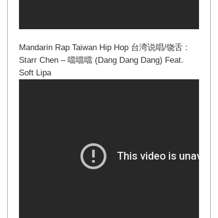
Mandarin Rap Taiwan Hip Hop 台湾说唱/饶舌 :
Starr Chen – 噹噹噹 (Dang Dang Dang) Feat.
Soft Lipa