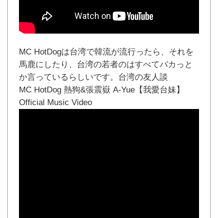
MC HotDogは台湾で韓流が流行ったら、それを
馬鹿にしたり、台湾の若者のはすべてバカっと
か言っているらしいです。台湾の友人談
MC HotDog 熱狗&張震嶽 A-Yue【我愛台妹】
Official Music Video