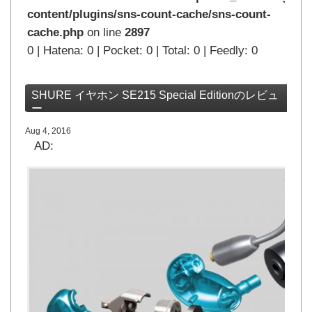
content/plugins/sns-count-cache/sns-count-
cache.php
on line
2897
0 | Hatena: 0 | Pocket: 0 | Total: 0 | Feedly: 0
SHURE イヤホン SE215 Special Editionのレビュ
ー
Aug 4, 2016
AD: