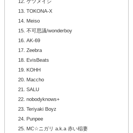
ケツメイシ
TOKONA-X
Meiso
不可思議/wonderboy
AK-69
Zeebra
EvisBeats
KOHH
Maccho
SALU
nobodyknows+
Teriyaki Boyz
Punpee
MC☆ニガリ a.k.a 赤い稲妻