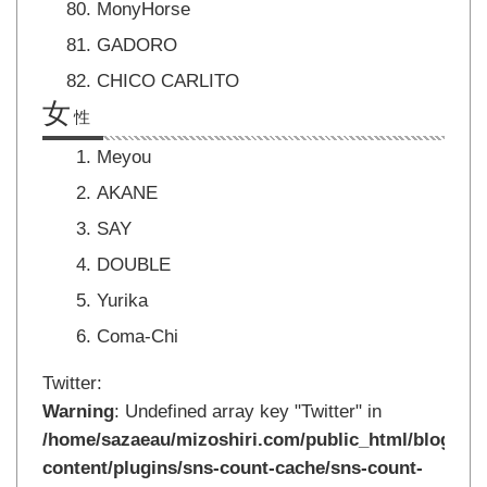
MonyHorse
GADORO
CHICO CARLITO
女
性
Meyou
AKANE
SAY
DOUBLE
Yurika
Coma-Chi
Twitter:
Warning
: Undefined array key "Twitter" in
/home/sazaeau/mizoshiri.com/public_html/blog.mi
content/plugins/sns-count-cache/sns-count-