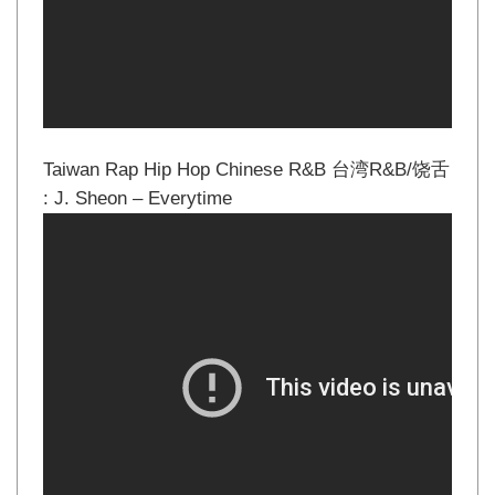
Taiwan Rap Hip Hop Chinese R&B 台湾R&B/饶舌
: J. Sheon – Everytime