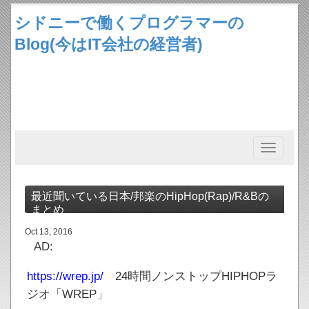
シドニーで働くプログラマーの
Blog(今はIT会社の経営者)
Toggle
navigation
最近聞いている日本/邦楽のHipHop(Rap)/R&Bの
まとめ
Oct 13, 2016
AD:
https://wrep.jp/
24時間ノンストップHIPHOPラ
ジオ「WREP」