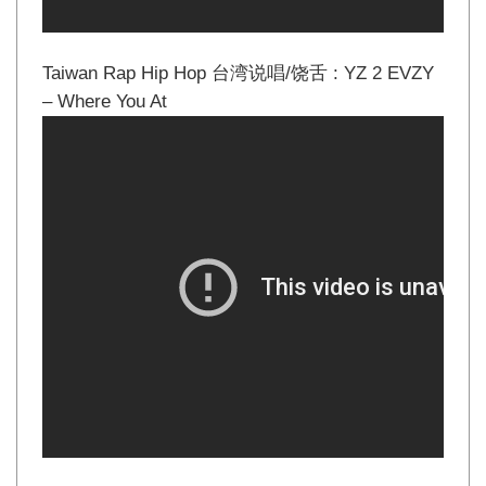
Taiwan Rap Hip Hop 台湾说唱/饶舌 : YZ 2 EVZY
– Where You At