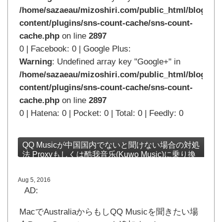
/home/sazaeau/mizoshiri.com/public_html/blog.mi
content/plugins/sns-count-cache/sns-count-
cache.php
on line
2897
0 | Facebook: 0 | Google Plus:
Warning
: Undefined array key "Google+" in
/home/sazaeau/mizoshiri.com/public_html/blog.mi
content/plugins/sns-count-cache/sns-count-
cache.php
on line
2897
0 | Hatena: 0 | Pocket: 0 | Total: 0 | Feedly: 0
QQ Musicが中国国内でないと聞けない場合の対処
法 Proxyもしくは酷我音乐(Kuwo Music)に乗り換
え
Aug 5, 2016
AD:
MacでAustraliaからもしQQ Musicを聞きたい場