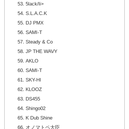
5lack/li>
S.L.A.C.K
DJ PMX
SAMI-T
Steady & Co
JP THE WAVY
AKLO
SAMI-T
SKY-HI
KLOOZ
DS455
Shingo02
K Dub Shine
オノマトペ大臣