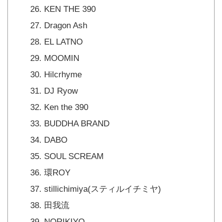
KEN THE 390
Dragon Ash
EL LATNO
MOOMIN
Hilcrhyme
DJ Ryow
Ken the 390
BUDDHA BRAND
DABO
SOUL SCREAM
環ROY
stillichimiya(スティルイチミヤ)
田我流
NORIKIYO