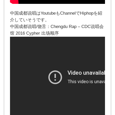
中国成都说唱はYoutubeもChannelでHiphopを紹
介していそうです。
中国成都说唱/饶舌：Chengdu Rap – CDC说唱会
馆 2016 Cypher 出场顺序