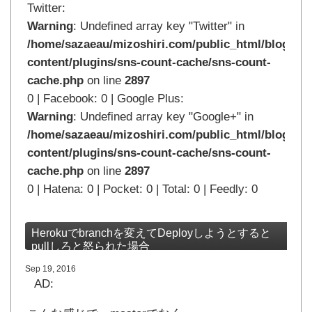
Twitter:
Warning
: Undefined array key "Twitter" in
/home/sazaeau/mizoshiri.com/public_html/blog.mi
content/plugins/sns-count-cache/sns-count-
cache.php
on line
2897
0 | Facebook: 0 | Google Plus:
Warning
: Undefined array key "Google+" in
/home/sazaeau/mizoshiri.com/public_html/blog.mi
content/plugins/sns-count-cache/sns-count-
cache.php
on line
2897
0 | Hatena: 0 | Pocket: 0 | Total: 0 | Feedly: 0
Herokuでbranchを変えてDeployしようとすると
pullしろと怒られた場合
Sep 19, 2016
AD: