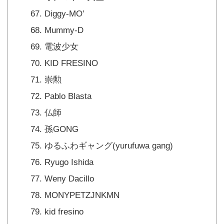
Diggy-MO’
Mummy-D
電波少女
KID FRESINO
崇勲
Pablo Blasta
仏師
孫GONG
ゆるふわギャング(yurufuwa gang)
Ryugo Ishida
Weny Dacillo
MONYPETZJNKMN
kid fresino