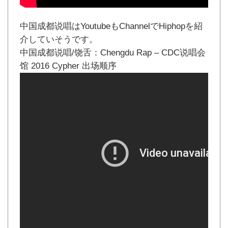
中国成都说唱はYoutubeもChannelでHiphopを紹
介していそうです。
中国成都说唱/饶舌：Chengdu Rap – CDC说唱会
馆 2016 Cypher 出场顺序