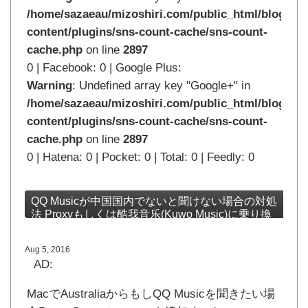
/home/sazaeau/mizoshiri.com/public_html/blog.mi
content/plugins/sns-count-cache/sns-count-
cache.php
on line
2897
0 | Facebook: 0 | Google Plus:
Warning
: Undefined array key "Google+" in
/home/sazaeau/mizoshiri.com/public_html/blog.mi
content/plugins/sns-count-cache/sns-count-
cache.php
on line
2897
0 | Hatena: 0 | Pocket: 0 | Total: 0 | Feedly: 0
QQ Musicが中国国内でないと聞けない場合の対処
法 Proxyもしくは酷我音乐(Kuwo Music)に乗り換
え
Aug 5, 2016
AD:
MacでAustraliaからもしQQ Musicを聞きたい場