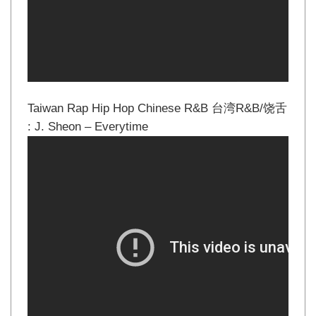
Taiwan Rap Hip Hop Chinese R&B 台湾R&B/饶舌
: J. Sheon – Everytime