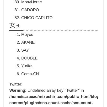
MonyHorse
GADORO
CHICO CARLITO
女
性
Meyou
AKANE
SAY
DOUBLE
Yurika
Coma-Chi
Twitter:
Warning
: Undefined array key "Twitter" in
/home/sazaeau/mizoshiri.com/public_html/blog.mi
content/plugins/sns-count-cache/sns-count-