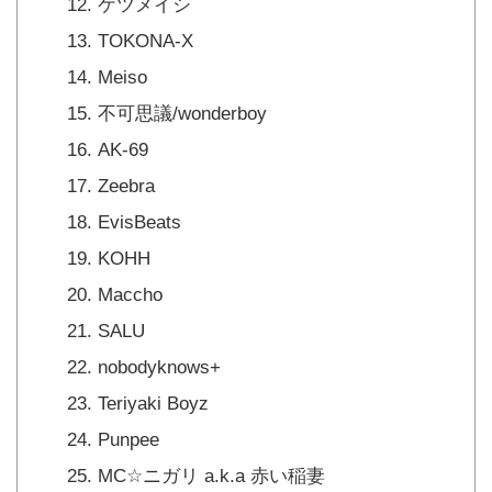
ケツメイシ
TOKONA-X
Meiso
不可思議/wonderboy
AK-69
Zeebra
EvisBeats
KOHH
Maccho
SALU
nobodyknows+
Teriyaki Boyz
Punpee
MC☆ニガリ a.k.a 赤い稲妻