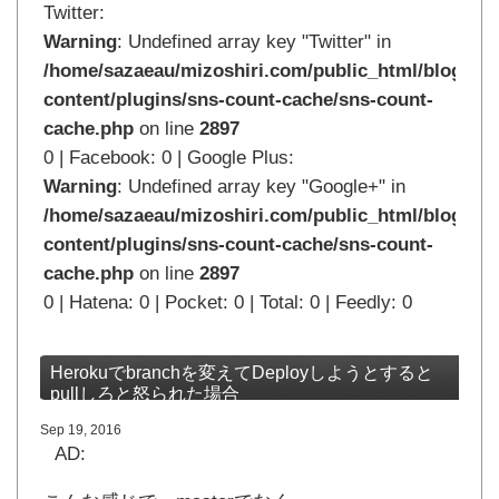
Twitter:
Warning
: Undefined array key "Twitter" in
/home/sazaeau/mizoshiri.com/public_html/blog.mi
content/plugins/sns-count-cache/sns-count-
cache.php
on line
2897
0 | Facebook: 0 | Google Plus:
Warning
: Undefined array key "Google+" in
/home/sazaeau/mizoshiri.com/public_html/blog.mi
content/plugins/sns-count-cache/sns-count-
cache.php
on line
2897
0 | Hatena: 0 | Pocket: 0 | Total: 0 | Feedly: 0
Herokuでbranchを変えてDeployしようとすると
pullしろと怒られた場合
Sep 19, 2016
AD: