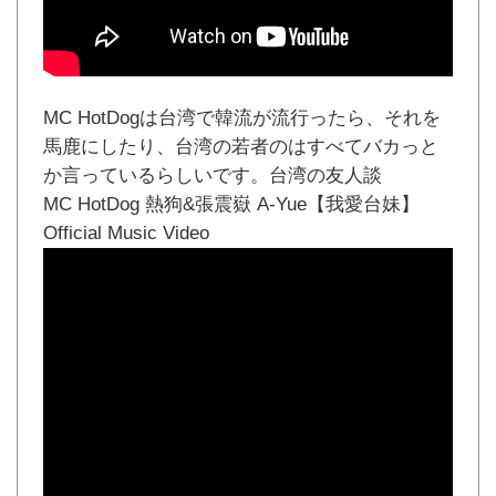
MC HotDogは台湾で韓流が流行ったら、それを
馬鹿にしたり、台湾の若者のはすべてバカっと
か言っているらしいです。台湾の友人談
MC HotDog 熱狗&張震嶽 A-Yue【我愛台妹】
Official Music Video