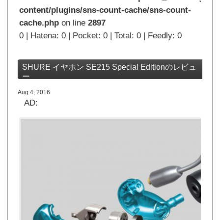
content/plugins/sns-count-cache/sns-count-
cache.php
on line
2897
0 | Hatena: 0 | Pocket: 0 | Total: 0 | Feedly: 0
SHURE イヤホン SE215 Special Editionのレビュ
ー
Aug 4, 2016
AD: