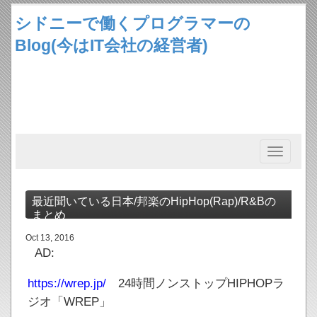
シドニーで働くプログラマーの
Blog(今はIT会社の経営者)
Toggle
navigation
最近聞いている日本/邦楽のHipHop(Rap)/R&Bの
まとめ
Oct 13, 2016
AD:
https://wrep.jp/
24時間ノンストップHIPHOPラ
ジオ「WREP」