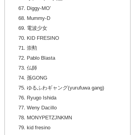
Diggy-MO’
Mummy-D
電波少女
KID FRESINO
崇勲
Pablo Blasta
仏師
孫GONG
ゆるふわギャング(yurufuwa gang)
Ryugo Ishida
Weny Dacillo
MONYPETZJNKMN
kid fresino