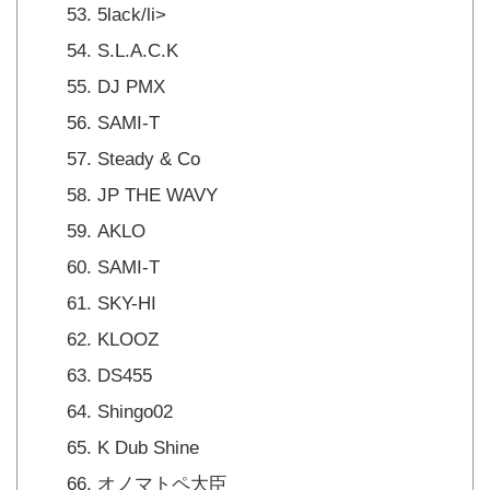
5lack/li>
S.L.A.C.K
DJ PMX
SAMI-T
Steady & Co
JP THE WAVY
AKLO
SAMI-T
SKY-HI
KLOOZ
DS455
Shingo02
K Dub Shine
オノマトペ大臣