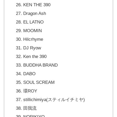
KEN THE 390
Dragon Ash
EL LATNO
MOOMIN
Hilcrhyme
DJ Ryow
Ken the 390
BUDDHA BRAND
DABO
SOUL SCREAM
環ROY
stillichimiya(スティルイチミヤ)
田我流
NORIKIYO