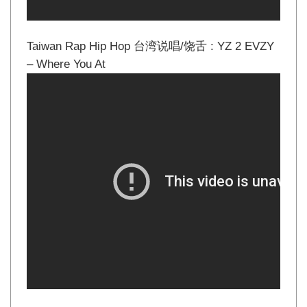
Taiwan Rap Hip Hop 台湾说唱/饶舌 : YZ 2 EVZY
– Where You At