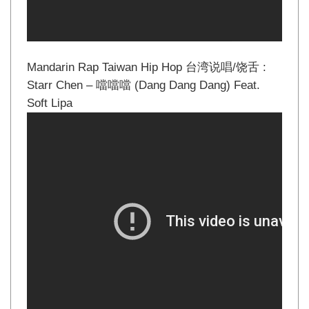
Mandarin Rap Taiwan Hip Hop 台湾说唱/饶舌 :
Starr Chen – 噹噹噹 (Dang Dang Dang) Feat.
Soft Lipa