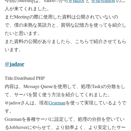
今回のMeetingは、Yahoo!7から
@jadzor
と
@steveathon
の二
人が来てくれました。
まだMeetingの際に使用した資料は公開されていないの
で、僕の未熟な英語力と、貧弱な記憶力を使ってを紹介し
たいと思います。
また資料の公開がありましたら、こちらで紹介させてもら
います。
@jadzor
Title:Distributed PHP
内容は、Message Queueを使用して、処理(Task)の分散をし
て、サーバを賢く使う方法を紹介してくれました。
@jadzorさんは、現在
Gearman
を使って実現しているようで
す。
Gearmanを各種サーバに設定して、処理の分担を空いてい
るJobServerにやらせて、より効率よく、より安定したサー