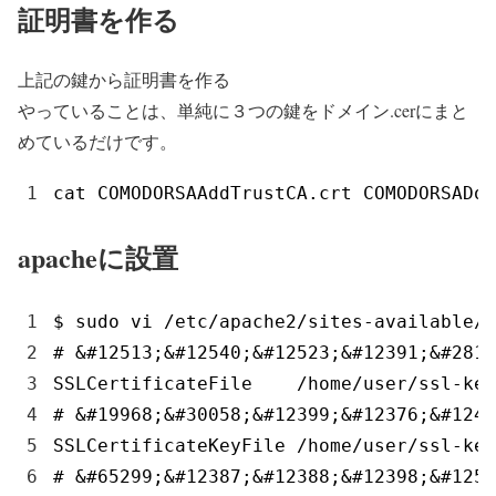
証明書を作る
上記の鍵から証明書を作る
やっていることは、単純に３つの鍵をドメイン.cerにまと
めているだけです。
1
cat 
COMODORSAAddTrustCA
.
crt 
COMODORSADom
apacheに設置
1
$
sudo 
vi
/
etc
/
apache2
/
sites
-
available
/
d
2
# &#12513;&#12540;&#12523;&#12391;&#2815
3
SSLCertificateFile
/
home
/
user
/
ssl
-
key
4
# &#19968;&#30058;&#12399;&#12376;&#1241
5
SSLCertificateKeyFile
/
home
/
user
/
ssl
-
key
6
# &#65299;&#12387;&#12388;&#12398;&#1250