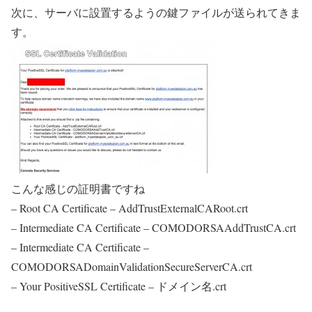
次に、サーバに設置するようの鍵ファイルが送られてきま
す。
こんな感じの証明書ですね
– Root CA Certificate – AddTrustExternalCARoot.crt
– Intermediate CA Certificate – COMODORSAAddTrustCA.crt
– Intermediate CA Certificate –
COMODORSADomainValidationSecureServerCA.crt
– Your PositiveSSL Certificate – ドメイン名.crt