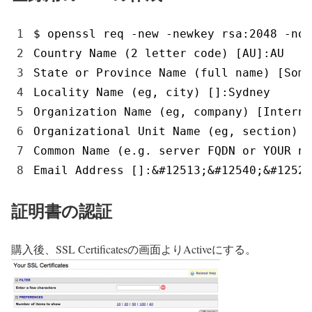
1
$
openssl 
req
-
new
-
newkey 
rsa
:
2048
-
nod
2
Country 
Name
(
2
letter 
code
)
[
AU
]
:
AU
3
State 
or
Province 
Name
(
full 
name
)
[
Some
4
Locality 
Name
(
eg
,
city
)
[
]
:
Sydney
5
Organization 
Name
(
eg
,
company
)
[
Interne
6
Organizational 
Unit 
Name
(
eg
,
section
)
[
7
Common 
Name
(
e
.
g
.
server 
FQDN 
or
YOUR 
na
8
Email 
Address
[
]
:
&
#12513;&#12540;&#12523
証明書の認証
購入後、SSL Certificatesの画面よりActiveにする。