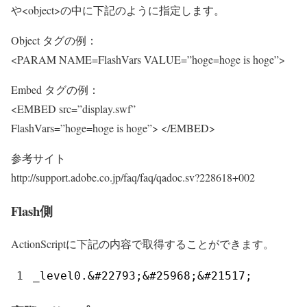
や<object>の中に下記のように指定します。
Object タグの例：
<PARAM NAME=FlashVars VALUE=”hoge=hoge is hoge”>
Embed タグの例：
<EMBED src=”display.swf”
FlashVars=”hoge=hoge is hoge”> </EMBED>
参考サイト
http://support.adobe.co.jp/faq/faq/qadoc.sv?228618+002
Flash側
ActionScriptに下記の内容で取得することができます。
1
_level0
.
&
#22793;&#25968;&#21517; 