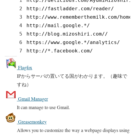
1
http
:
//delicious.com/AyumiMizoshiri
2
http
:
//fastladder.com/reader/
3
http
:
//www.rememberthemilk.com/home/
4
http
:
//mail.google.*/
5
http
:
//blog.mizoshiri.com//
6
https
:
//www.google.*/analytics/
7
http
:
//*.facebook.com/
Flagfox
IPからサーバの置いてる国がわかります。（趣味で
すね）
Gmail Manager
It can manage to use Gmail.
Greasemonkey
Allows you to customize the way a webpage displays using