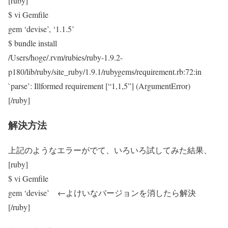
[ruby]
$ vi Gemfile
gem ‘devise’, ‘1.1.5’
$ bundle install
/Users/hoge/.rvm/rubies/ruby-1.9.2-
p180/lib/ruby/site_ruby/1.9.1/rubygems/requirement.rb:72:in
`parse’: Illformed requirement [“1,1,5”] (ArgumentError)
[/ruby]
解決方法
上記のようなエラーがでて、いろいろ試してみた結果、
[ruby]
$ vi Gemfile
gem ‘devise’ ←よけいなバージョンを消したら解決
[/ruby]