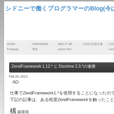
シドニーで働くプログラマーのBlog(今は
HOME
HARDWARE
ABOUT ME
AUSの日系企業
CO
frontpage
歴史
what's this?
send
ZendFramework 1.12.* と Doctrine 2.3.*の連携
Feb 24, 2013
AD:
仕事でZendFramework1.*を使用することになったので
下記の記事は、ある程度ZendFrameworkを触っ
構
築環境