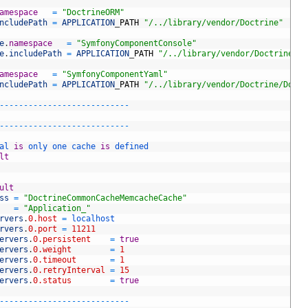
amespace
=
"DoctrineORM"
ncludePath
=
APPLICATION
_
PATH
"/../library/vendor/Doctrine"
e
.
namespace
=
"SymfonyComponentConsole"
e
.
includePath
=
APPLICATION
_
PATH
"/../library/vendor/Doctrine/Do
amespace
=
"SymfonyComponentYaml"
ncludePath
=
APPLICATION
_
PATH
"/../library/vendor/Doctrine/Doctr
-
--
--
--
--
--
--
--
--
--
--
--
--
--
-
--
--
--
--
--
--
--
--
--
--
--
--
--
al 
is
only 
one 
cache 
is
defined
lt
ult
ss
=
"DoctrineCommonCacheMemcacheCache"
=
"Application_"
rvers
.
0.host
=
localhost
rvers
.
0.port
=
11211
ervers
.
0.persistent
=
true
ervers
.
0.weight
=
1
ervers
.
0.timeout
=
1
ervers
.
0.retryInterval
=
15
ervers
.
0.status
=
true
-
--
--
--
--
--
--
--
--
--
--
--
--
--