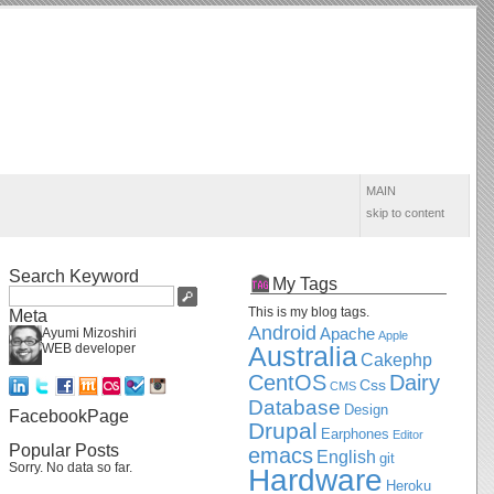
MAIN
skip to content
Search Keyword
My Tags
This is my blog tags.
Meta
Android
Apache
Ayumi Mizoshiri
Apple
WEB developer
Australia
Cakephp
CentOS
Dairy
Css
CMS
Database
Design
FacebookPage
Drupal
Earphones
Editor
Popular Posts
emacs
English
git
Sorry. No data so far.
Hardware
Heroku