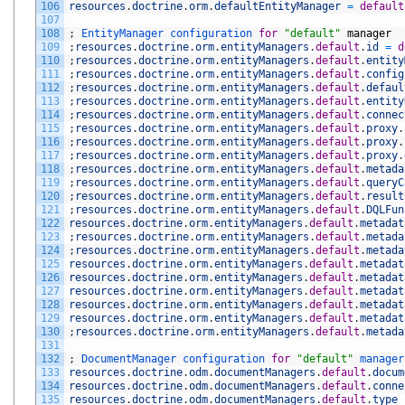
106
resources
.
doctrine
.
orm
.
defaultEntityManager
=
default
107
108
;
EntityManager 
configuration 
for
"default"
manager
109
;
resources
.
doctrine
.
orm
.
entityManagers
.
default
.
id
=
d
110
;
resources
.
doctrine
.
orm
.
entityManagers
.
default
.
entity
111
;
resources
.
doctrine
.
orm
.
entityManagers
.
default
.
config
112
;
resources
.
doctrine
.
orm
.
entityManagers
.
default
.
defaul
113
;
resources
.
doctrine
.
orm
.
entityManagers
.
default
.
entity
114
;
resources
.
doctrine
.
orm
.
entityManagers
.
default
.
connec
115
;
resources
.
doctrine
.
orm
.
entityManagers
.
default
.
proxy
.
116
;
resources
.
doctrine
.
orm
.
entityManagers
.
default
.
proxy
.
117
;
resources
.
doctrine
.
orm
.
entityManagers
.
default
.
proxy
.
118
;
resources
.
doctrine
.
orm
.
entityManagers
.
default
.
metada
119
;
resources
.
doctrine
.
orm
.
entityManagers
.
default
.
queryC
120
;
resources
.
doctrine
.
orm
.
entityManagers
.
default
.
result
121
;
resources
.
doctrine
.
orm
.
entityManagers
.
default
.
DQLFun
122
resources
.
doctrine
.
orm
.
entityManagers
.
default
.
metadat
123
;
resources
.
doctrine
.
orm
.
entityManagers
.
default
.
metada
124
;
resources
.
doctrine
.
orm
.
entityManagers
.
default
.
metada
125
resources
.
doctrine
.
orm
.
entityManagers
.
default
.
metadat
126
resources
.
doctrine
.
orm
.
entityManagers
.
default
.
metadat
127
resources
.
doctrine
.
orm
.
entityManagers
.
default
.
metadat
128
resources
.
doctrine
.
orm
.
entityManagers
.
default
.
metadat
129
resources
.
doctrine
.
orm
.
entityManagers
.
default
.
metadat
130
;
resources
.
doctrine
.
orm
.
entityManagers
.
default
.
metada
131
132
;
DocumentManager 
configuration 
for
"default"
manager
133
resources
.
doctrine
.
odm
.
documentManagers
.
default
.
docum
134
resources
.
doctrine
.
odm
.
documentManagers
.
default
.
conne
135
resources
.
doctrine
.
odm
.
documentManagers
.
default
.
type