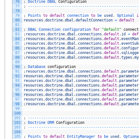
76
;
Doctrine 
DBAL 
Configuration
77
;
--
--
--
--
--
--
--
--
--
--
--
--
--
--
--
--
--
--
--
--
--
--
--
--
--
-
78
79
;
Points 
to
default
connection 
to
be 
used
.
Optional 
i
80
resources
.
doctrine
.
dbal
.
defaultConnection
=
default
81
82
;
DBAL 
Connection 
configuration 
for
"default"
connect
83
;
resources
.
doctrine
.
dbal
.
connections
.
default
.
id
=
def
84
;
resources
.
doctrine
.
dbal
.
connections
.
default
.
eventMan
85
;
resources
.
doctrine
.
dbal
.
connections
.
default
.
eventSub
86
;
resources
.
doctrine
.
dbal
.
connections
.
default
.
configur
87
;
resources
.
doctrine
.
dbal
.
connections
.
default
.
sqlLogge
88
;
resources
.
doctrine
.
dbal
.
connections
.
default
.
types
.
my
89
90
;
Database 
configuration
91
;
resources
.
doctrine
.
dbal
.
connections
.
default
.
paramete
92
resources
.
doctrine
.
dbal
.
connections
.
default
.
parameter
93
resources
.
doctrine
.
dbal
.
connections
.
default
.
parameter
94
resources
.
doctrine
.
dbal
.
connections
.
default
.
parameter
95
resources
.
doctrine
.
dbal
.
connections
.
default
.
parameter
96
resources
.
doctrine
.
dbal
.
connections
.
default
.
parameter
97
resources
.
doctrine
.
dbal
.
connections
.
default
.
parameter
98
;
resources
.
doctrine
.
dbal
.
connections
.
default
.
paramete
99
100
101
;
--
--
--
--
--
--
--
--
--
--
--
--
--
--
--
--
--
--
--
--
--
--
--
--
--
-
102
;
Doctrine 
ORM 
Configuration
103
;
--
--
--
--
--
--
--
--
--
--
--
--
--
--
--
--
--
--
--
--
--
--
--
--
--
-
104
105
;
Points 
to
default
EntityManager 
to
be 
used
.
Optiona