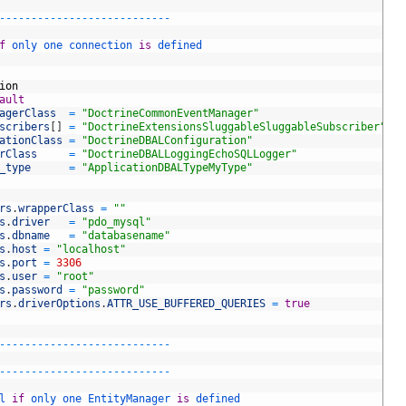
-
--
--
--
--
--
--
--
--
--
--
--
--
--
f
only 
one 
connection 
is
defined
ion
ault
agerClass
=
"DoctrineCommonEventManager"
scribers
[
]
=
"DoctrineExtensionsSluggableSluggableSubscriber"
ationClass
=
"DoctrineDBALConfiguration"
rClass
=
"DoctrineDBALLoggingEchoSQLLogger"
_type
=
"ApplicationDBALTypeMyType"
rs
.
wrapperClass
=
""
s
.
driver
=
"pdo_mysql"
s
.
dbname
=
"databasename"
s
.
host
=
"localhost"
s
.
port
=
3306
s
.
user
=
"root"
s
.
password
=
"password"
rs
.
driverOptions
.
ATTR_USE_BUFFERED_QUERIES
=
true
-
--
--
--
--
--
--
--
--
--
--
--
--
--
-
--
--
--
--
--
--
--
--
--
--
--
--
--
l 
if
only 
one 
EntityManager 
is
defined