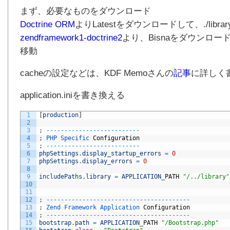
まず、必要なものをダウンロード
Doctrine ORM
よりLatestをダウンロードして、./library
zendframework1-doctrine2
より、Bisnaをダウンロードし
移動
cacheの設定などは、KDF Memoさんの
記事
に詳しく
application.iniを書き換える
1
[
production
]
2
3
;
--
--
--
--
--
--
--
--
--
--
--
--
--
4
;
PHP 
Specific 
Configuration
5
;
--
--
--
--
--
--
--
--
--
--
--
--
--
6
phpSettings
.
display_startup_errors
=
0
7
phpSettings
.
display_errors
=
0
8
9
includePaths
.
library
=
APPLICATION
_
PATH
"/../library"
10
11
12
;
--
--
--
--
--
--
--
--
--
--
--
--
--
--
--
--
--
--
--
--
13
;
Zend 
Framework 
Application 
Configuration
14
;
--
--
--
--
--
--
--
--
--
--
--
--
--
--
--
--
--
--
--
--
15
bootstrap
.
path
=
APPLICATION
_
PATH
"/Bootstrap.php"