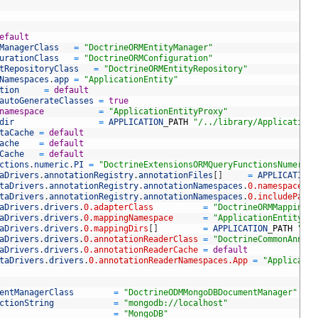
efault
ManagerClass
=
"DoctrineORMEntityManager"
urationClass
=
"DoctrineORMConfiguration"
tRepositoryClass
=
"DoctrineORMEntityRepository"
Namespaces
.
app
=
"ApplicationEntity"
tion
=
default
autoGenerateClasses
=
true
namespace
=
"ApplicationEntityProxy"
dir
=
APPLICATION
_
PATH
"/../library/Application/
taCache
=
default
ache
=
default
Cache
=
default
ctions
.
numeric
.
PI
=
"DoctrineExtensionsORMQueryFunctionsNumericP
aDrivers
.
annotationRegistry
.
annotationFiles
[
]
=
APPLICATION
_
taDrivers
.
annotationRegistry
.
annotationNamespaces
.
0.namespace
taDrivers
.
annotationRegistry
.
annotationNamespaces
.
0.includePath
aDrivers
.
drivers
.
0.adapterClass
=
"DoctrineORMMappingDr
aDrivers
.
drivers
.
0.mappingNamespace
=
"ApplicationEntity"
aDrivers
.
drivers
.
0.mappingDirs
[
]
=
APPLICATION
_
PATH
"/..
aDrivers
.
drivers
.
0.annotationReaderClass
=
"DoctrineCommonAnnota
aDrivers
.
drivers
.
0.annotationReaderCache
=
default
taDrivers
.
drivers
.
0.annotationReaderNamespaces.App
=
"Applicatio
entManagerClass
=
"DoctrineODMMongoDBDocumentManager"
ctionString
=
"mongodb://localhost"
=
"MongoDB"