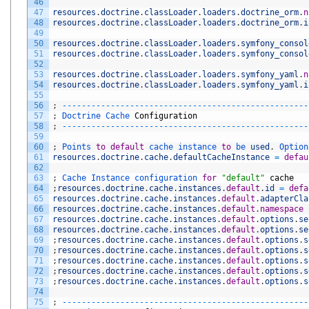
46
47
resources
.
doctrine
.
classLoader
.
loaders
.
doctrine_orm
.
n
48
resources
.
doctrine
.
classLoader
.
loaders
.
doctrine_orm
.
i
49
50
resources
.
doctrine
.
classLoader
.
loaders
.
symfony_consol
51
resources
.
doctrine
.
classLoader
.
loaders
.
symfony_consol
52
53
resources
.
doctrine
.
classLoader
.
loaders
.
symfony_yaml
.
n
54
resources
.
doctrine
.
classLoader
.
loaders
.
symfony_yaml
.
i
55
56
;
--
--
--
--
--
--
--
--
--
--
--
--
--
--
--
--
--
--
--
--
--
--
--
--
--
-
57
;
Doctrine 
Cache 
Configuration
58
;
--
--
--
--
--
--
--
--
--
--
--
--
--
--
--
--
--
--
--
--
--
--
--
--
--
-
59
60
;
Points 
to
default
cache 
instance 
to
be 
used
.
Option
61
resources
.
doctrine
.
cache
.
defaultCacheInstance
=
defau
62
63
;
Cache 
Instance 
configuration 
for
"default"
cache
64
;
resources
.
doctrine
.
cache
.
instances
.
default
.
id
=
defa
65
resources
.
doctrine
.
cache
.
instances
.
default
.
adapterCla
66
resources
.
doctrine
.
cache
.
instances
.
default
.
namespace
67
resources
.
doctrine
.
cache
.
instances
.
default
.
options
.
se
68
resources
.
doctrine
.
cache
.
instances
.
default
.
options
.
se
69
;
resources
.
doctrine
.
cache
.
instances
.
default
.
options
.
s
70
;
resources
.
doctrine
.
cache
.
instances
.
default
.
options
.
s
71
;
resources
.
doctrine
.
cache
.
instances
.
default
.
options
.
s
72
;
resources
.
doctrine
.
cache
.
instances
.
default
.
options
.
s
73
;
resources
.
doctrine
.
cache
.
instances
.
default
.
options
.
s
74
75
;
--
--
--
--
--
--
--
--
--
--
--
--
--
--
--
--
--
--
--
--
--
--
--
--
--
-