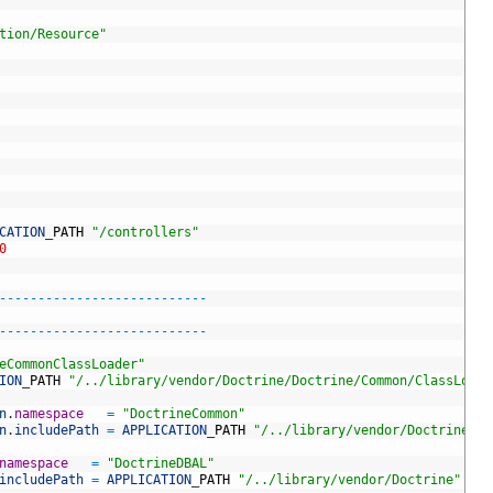
tion/Resource"
CATION
_
PATH
"/controllers"
0
-
--
--
--
--
--
--
--
--
--
--
--
--
--
-
--
--
--
--
--
--
--
--
--
--
--
--
--
eCommonClassLoader"
ION
_
PATH
"/../library/vendor/Doctrine/Doctrine/Common/ClassLoade
n
.
namespace
=
"DoctrineCommon"
n
.
includePath
=
APPLICATION
_
PATH
"/../library/vendor/Doctrine"
namespace
=
"DoctrineDBAL"
includePath
=
APPLICATION
_
PATH
"/../library/vendor/Doctrine"