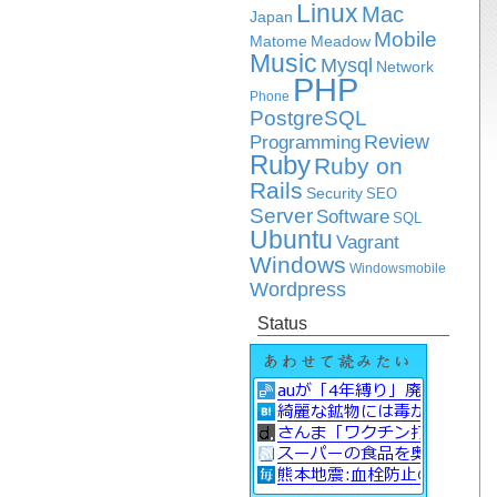
Linux
Mac
Japan
Mobile
Matome
Meadow
Music
Mysql
Network
PHP
Phone
PostgreSQL
Review
Programming
Ruby
Ruby on
Rails
Security
SEO
Server
Software
SQL
Ubuntu
Vagrant
Windows
Windowsmobile
Wordpress
Status