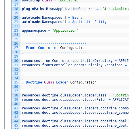
16
bootstrap
.
class
=
"Bootstrap"
17
18
pluginPaths
.
BisnaApplicationResource
=
"Bisna/Applica
19
20
autoloaderNamespaces
[
]
=
Bisna
21
autoloaderNamespaces
[
]
=
ApplicationEntity
22
23
appnamespace
=
"Application"
24
25
26
;
--
--
--
--
--
--
--
--
--
--
--
--
--
--
--
27
;
Front 
Controller 
Configuration
28
;
--
--
--
--
--
--
--
--
--
--
--
--
--
--
--
29
30
resources
.
frontController
.
controllerDirectory
=
APPLI
31
resources
.
frontController
.
params
.
displayExceptions
=
32
33
34
;
--
--
--
--
--
--
--
--
--
--
--
--
--
--
--
--
--
--
--
--
--
--
--
--
--
-
35
;
Doctrine 
Class
Loader 
Configuration
36
;
--
--
--
--
--
--
--
--
--
--
--
--
--
--
--
--
--
--
--
--
--
--
--
--
--
-
37
38
resources
.
doctrine
.
classLoader
.
loaderClass
=
"Doctrin
39
resources
.
doctrine
.
classLoader
.
loaderFile
=
APPLICAT
40
41
resources
.
doctrine
.
classLoader
.
loaders
.
doctrine_commo
42
resources
.
doctrine
.
classLoader
.
loaders
.
doctrine_commo
43
44
resources
.
doctrine
.
classLoader
.
loaders
.
doctrine_dbal
.
45
resources
.
doctrine
.
classLoader
.
loaders
.
doctrine_dbal
.