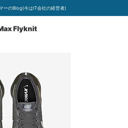
のBlog(今はIT会社の経営者)
Max Flyknit